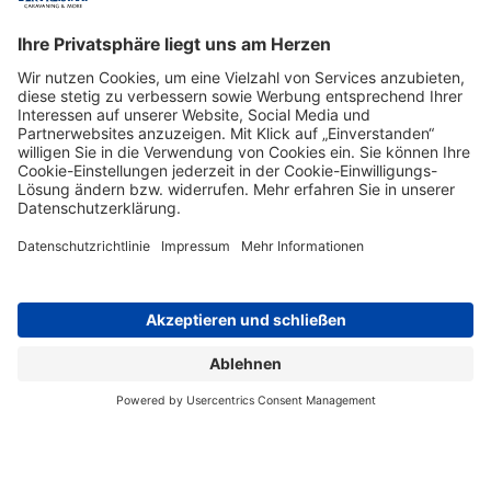
Kanal abonnieren
Unsere Top Marken für Wohnmobile - Reisemobile - Kastenwagen
- Campingbusse
Wir verkaufen Wohnmobile der folgenden Hersteller:
Bürstner
Campster
Carthago
Clever
Dethleffs
Etrusco
Glücksmobil
Hobby
Hymercar
Laika
Malibu
Morelo
Phoenix
Pössl
Roadcar
Carado
Concorde
Globecar