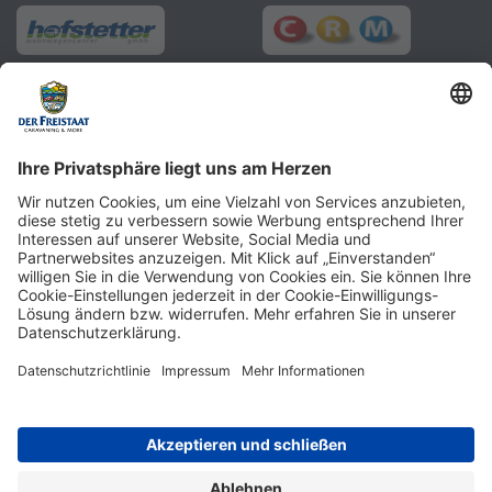
Sie finden uns direkt an der Autobahn A8 zwischen München und
Stuttgart, 10 Minuten vor der Stadtgrenze Münchens, Ausfahrt
"Sulzemoos" (Bayern). Ob Sie kaufen oder mieten möchten, ob Sie
kleine günstige Modelle suchen, etwa kompakte Camper Vans, oder
den puren Luxus. Ob Caravan oder Wohnmobil, ob neu oder
gebraucht, in unserer Womo-Ausstellung finden Sie Ihr Wunsch-
Mobil und alles für Camping und Caravaning! Wohnmobilverkauf
und Wohnwagenverkauf inklusive hochwertiger, persönlicher
Fachberatung. Besuchen Sie auch unseren MEGA STORE vor Ort
oder online. Sie finden alles an
Camping
Zubehör
und
Wohnmobil
Zubehör
für ihren perfekten Womo-Urlaub. In direkter Nähe finden
Sie Stellplätze und weitere Übernachtungsmöglichkeiten.
48°16'55.3"N 11°15'37.3"E