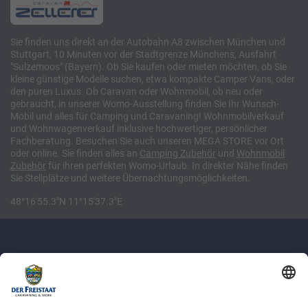
Sie finden uns direkt an der Autobahn A8 zwischen München und
Stuttgart, 10 Minuten vor der Stadtgrenze Münchens, Ausfahrt
"Sulzemoos" (Bayern). Ob Sie kaufen oder mieten möchten, ob Sie
kleine günstige Modelle suchen, etwa kompakte Camper Vans, oder
den puren Luxus. Ob Caravan oder Wohnmobil, ob neu oder
gebraucht, in unserer Womo-Ausstellung finden Sie Ihr Wunsch-
Mobil und alles für Camping und Caravaning! Wohnmobilverkauf
und Wohnwagenverkauf inklusive hochwertiger, persönlicher
Fachberatung. Besuchen Sie auch unseren MEGA STORE vor Ort
oder online. Sie finden alles an
Camping
Zubehör
und
Wohnmobil
Zubehör
für ihren perfekten Womo-Urlaub. In direkter Nähe finden
Sie Stellplätze und weitere Übernachtungsmöglichkeiten.
48°16'55.3"N 11°15'37.3"E
Newsletter: Jetzt auf
shop.derfreistaat.de anmelden und
einen 5€ Gutschein für unseren Online-