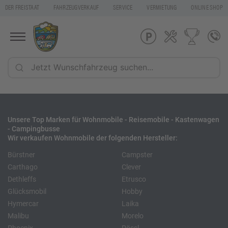
DER FREISTAAT
FAHRZEUGVERKAUF
SERVICE
VERMIETUNG
ONLINE SHOP
Unsere Top Marken für Wohnmobile - Reisemobile - Kastenwagen
- Campingbusse
Wir verkaufen Wohnmobile der folgenden Hersteller:
Bürstner
Campster
Carthago
Clever
Dethleffs
Etrusco
Glücksmobil
Hobby
Hymercar
Laika
Malibu
Morelo