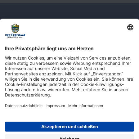
Newsletter: Jetzt auf
shop.derfreistaat.de anmelden und
einen 5€ Gutschein für unseren Online-
Shop erhalten!*
* Der Mindestbestellwert beträgt 30 €. Weitere Infos & Bedingungen finden Sie
hier
.
Impressum
Datenschutz
Barrierefreiheit