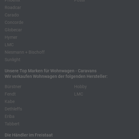
Phoenix
Pössl
Roadcar
Carado
Concorde
Globecar
Hymer
LMC
Niesmann + Bischoff
Sunlight
Unsere Top Marken für Wohnwagen - Caravans
Wir verkaufen Wohnwagen der folgenden Hersteller:
Bürstner
Hobby
Fendt
LMC
Kabe
Dethleffs
Eriba
Tabbert
Die Händler im Freistaat