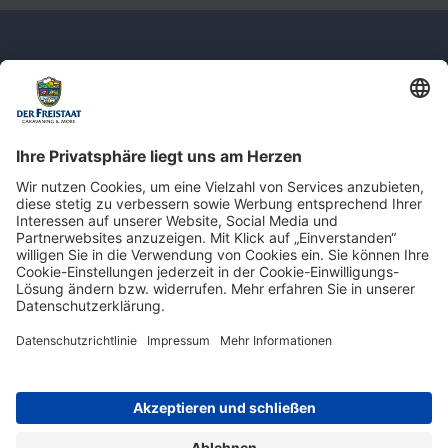
Newsletter: Jetzt auf
shop.derfreistaat.de anmelden und
einen 5€ Gutschein für unseren Online-
Shop erhalten!*
* Der Mindestbestellwert beträgt 30 €. Weitere Infos & Bedingungen finden Sie
hier
.
Impressum
Datenschutz
Barrierefreiheit