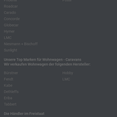
Phoenix
Pössl
Roadcar
Carado
Concorde
Globecar
Hymer
LMC
Niesmann + Bischoff
Sunlight
Unsere Top Marken für Wohnwagen - Caravans
Wir verkaufen Wohnwagen der folgenden Hersteller:
Bürstner
Hobby
Fendt
LMC
Kabe
Dethleffs
Eriba
Tabbert
Die Händler im Freistaat