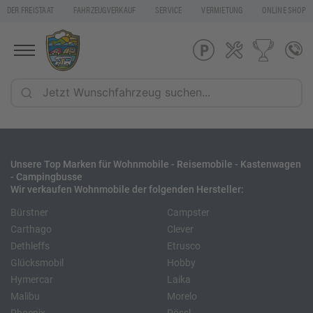
DER FREISTAAT
FAHRZEUGVERKAUF
SERVICE
VERMIETUNG
ONLINE SHOP
Unsere Top Marken für Wohnmobile - Reisemobile - Kastenwagen
- Campingbusse
Wir verkaufen Wohnmobile der folgenden Hersteller:
Bürstner
Campster
Carthago
Clever
Dethleffs
Etrusco
Glücksmobil
Hobby
Hymercar
Laika
Malibu
Morelo