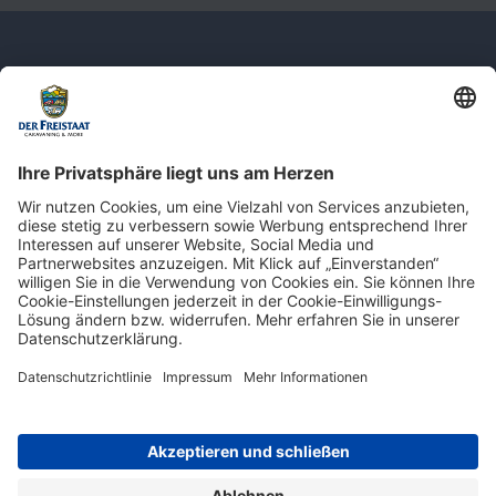
Newsletter: Jetzt auf
shop.derfreistaat.de anmelden und
einen 5€ Gutschein für unseren Online-
Shop erhalten!*
* Der Mindestbestellwert beträgt 30 €. Weitere Infos & Bedingungen finden Sie
hier
.
Impressum
Datenschutz
Barrierefreiheit