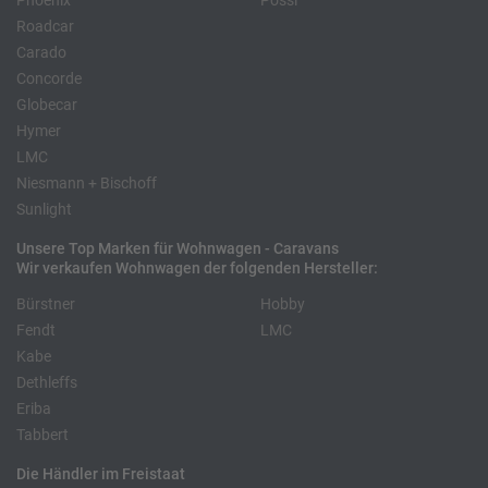
Phoenix
Pössl
Roadcar
Carado
Concorde
Globecar
Hymer
LMC
Niesmann + Bischoff
Sunlight
Unsere Top Marken für Wohnwagen - Caravans
Wir verkaufen Wohnwagen der folgenden Hersteller:
Bürstner
Hobby
Fendt
LMC
Kabe
Dethleffs
Eriba
Tabbert
Die Händler im Freistaat