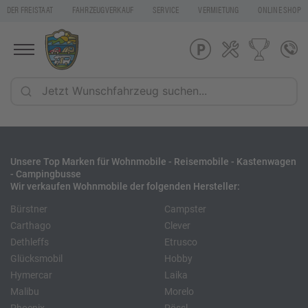
DER FREISTAAT
FAHRZEUGVERKAUF
SERVICE
VERMIETUNG
ONLINE SHOP
Unsere Top Marken für Wohnmobile - Reisemobile - Kastenwagen
- Campingbusse
Wir verkaufen Wohnmobile der folgenden Hersteller:
Bürstner
Campster
Carthago
Clever
Dethleffs
Etrusco
Glücksmobil
Hobby
Hymercar
Laika
Malibu
Morelo