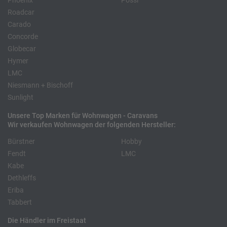
Phoenix
Pössl
Roadcar
Carado
Concorde
Globecar
Hymer
LMC
Niesmann + Bischoff
Sunlight
Unsere Top Marken für Wohnwagen - Caravans
Wir verkaufen Wohnwagen der folgenden Hersteller:
Bürstner
Hobby
Fendt
LMC
Kabe
Dethleffs
Eriba
Tabbert
Die Händler im Freistaat