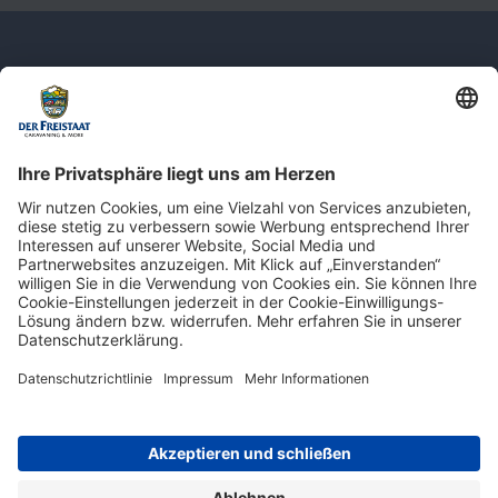
Newsletter: Jetzt auf
shop.derfreistaat.de anmelden und
einen 5€ Gutschein für unseren Online-
Shop erhalten!*
* Der Mindestbestellwert beträgt 30 €. Weitere Infos & Bedingungen finden Sie
hier
.
Impressum
Datenschutz
Barrierefreiheit