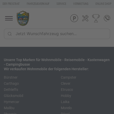
DER FREISTAAT
FAHRZEUGVERKAUF
SERVICE
VERMIETUNG
ONLINE SHOP
Unsere Top Marken für Wohnmobile - Reisemobile - Kastenwagen
- Campingbusse
Wir verkaufen Wohnmobile der folgenden Hersteller:
Bürstner
Campster
Carthago
Clever
Dethleffs
Etrusco
Glücksmobil
Hobby
Hymercar
Laika
Malibu
Morelo