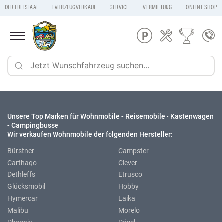
DER FREISTAAT
FAHRZEUGVERKAUF
SERVICE
VERMIETUNG
ONLINE SHOP
Unsere Top Marken für Wohnmobile - Reisemobile - Kastenwagen
- Campingbusse
Wir verkaufen Wohnmobile der folgenden Hersteller:
Bürstner
Campster
Carthago
Clever
Dethleffs
Etrusco
Glücksmobil
Hobby
Hymercar
Laika
Malibu
Morelo