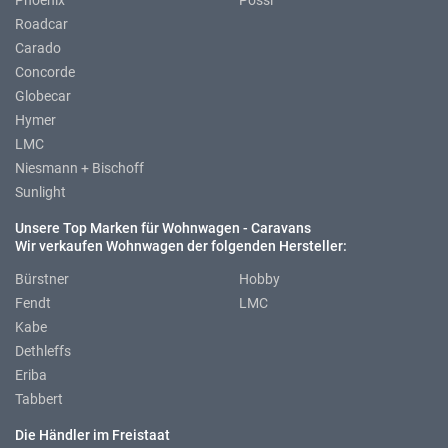
Phoenix
Pössl
Roadcar
Carado
Concorde
Globecar
Hymer
LMC
Niesmann + Bischoff
Sunlight
Unsere Top Marken für Wohnwagen - Caravans
Wir verkaufen Wohnwagen der folgenden Hersteller:
Bürstner
Hobby
Fendt
LMC
Kabe
Dethleffs
Eriba
Tabbert
Die Händler im Freistaat