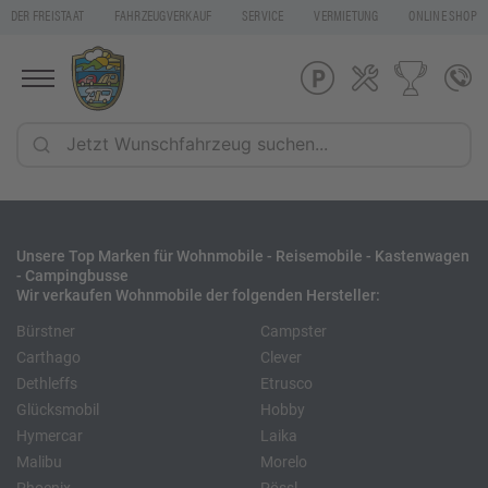
DER FREISTAAT
FAHRZEUGVERKAUF
SERVICE
VERMIETUNG
ONLINE SHOP
Unsere Top Marken für Wohnmobile - Reisemobile - Kastenwagen
- Campingbusse
Wir verkaufen Wohnmobile der folgenden Hersteller:
Bürstner
Campster
Carthago
Clever
Dethleffs
Etrusco
Glücksmobil
Hobby
Hymercar
Laika
Malibu
Morelo