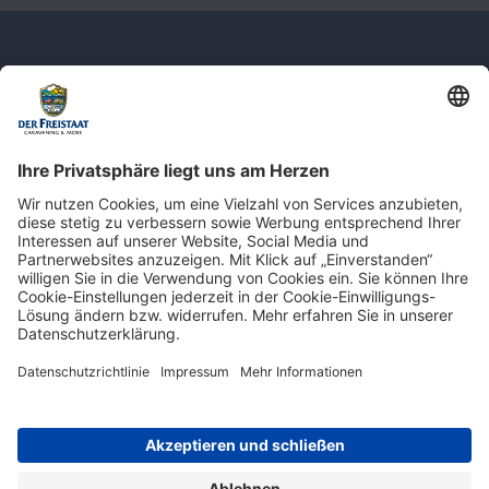
Newsletter: Jetzt auf
shop.derfreistaat.de anmelden und
einen 5€ Gutschein für unseren Online-
Shop erhalten!*
* Der Mindestbestellwert beträgt 30 €. Weitere Infos & Bedingungen finden Sie
hier
.
Impressum
Datenschutz
Barrierefreiheit