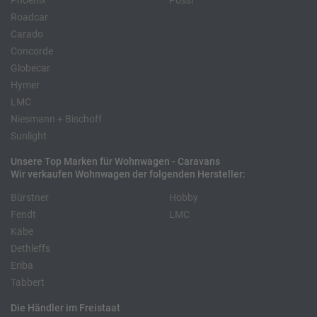
Phoenix
Pössl
Roadcar
Carado
Concorde
Globecar
Hymer
LMC
Niesmann + Bischoff
Sunlight
Unsere Top Marken für Wohnwagen - Caravans
Wir verkaufen Wohnwagen der folgenden Hersteller:
Bürstner
Hobby
Fendt
LMC
Kabe
Dethleffs
Eriba
Tabbert
Die Händler im Freistaat