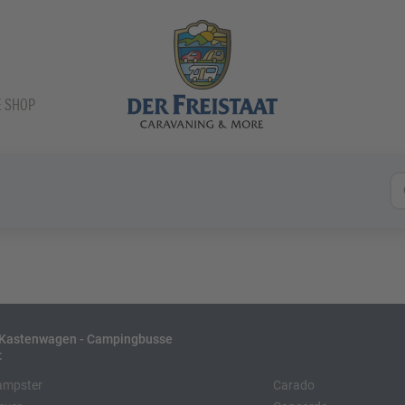
E SHOP
- Kastenwagen - Campingbusse
:
ampster
Carado