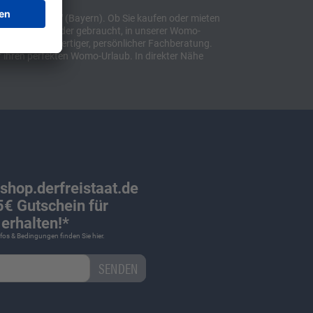
t "Sulzemoos" (Bayern). Ob Sie kaufen oder mieten
bil, ob neu oder gebraucht, in unserer Womo-
lusive hochwertiger, persönlicher Fachberatung.
 ihren perfekten Womo-Urlaub. In direkter Nähe
 shop.derfreistaat.de
€ Gutschein für
erhalten!*
Infos & Bedingungen finden Sie
hier
.