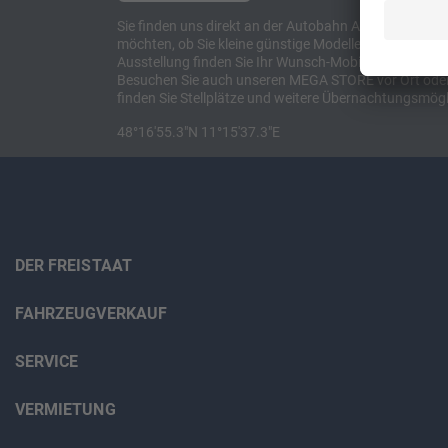
Sie finden uns direkt an der Autobahn A8 zwischen M
möchten, ob Sie kleine günstige Modelle suchen, et
Ausstellung finden Sie Ihr Wunsch-Mobil und alles 
Besuchen Sie auch unseren MEGA STORE vor Ort oder o
finden Sie Stellplätze und weitere Übernachtungsmögl
48°16'55.3"N 11°15'37.3"E
DER FREISTAAT
FAHRZEUGVERKAUF
SERVICE
VERMIETUNG