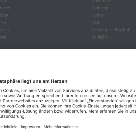
ever
Concorde
rusco
Globecar
obby
Hymer
ika
LMC
relo
Niesmann + Bischoff
ssl
Sunlight
:
obby
Dethleffs
MC
Eriba
Tabbert