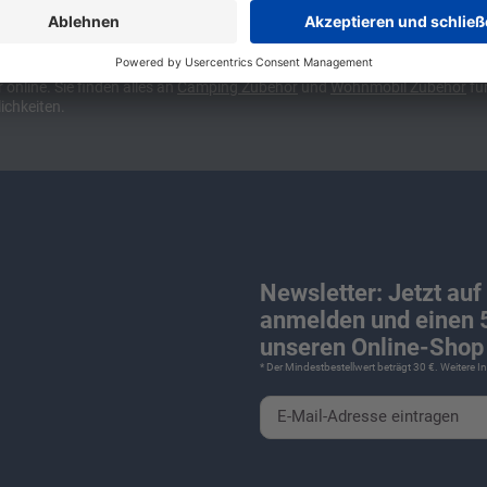
ünchen und Stuttgart, 10 Minuten vor der Stadtgrenze Münchens, Ausfahr
wa kompakte Camper Vans, oder den puren Luxus. Ob Caravan oder Wohnmo
für Camping und Caravaning! Wohnmobilverkauf und Wohnwagenverkauf ink
nline. Sie finden alles an
Camping
Zubehör
und
Wohnmobil Zubehör
für
ichkeiten.
Newsletter: Jetzt auf
anmelden und einen 5
unseren Online-Shop 
* Der Mindestbestellwert beträgt 30 €. Weitere 