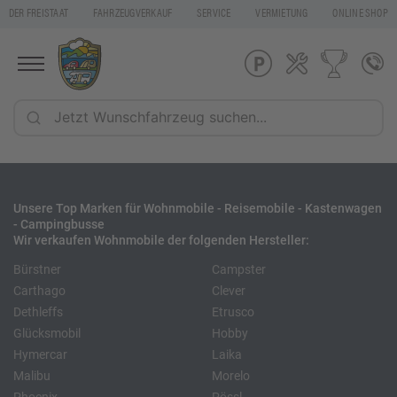
DER FREISTAAT
FAHRZEUGVERKAUF
SERVICE
VERMIETUNG
ONLINE SHOP
Unsere Top Marken für Wohnmobile - Reisemobile - Kastenwagen
- Campingbusse
Wir verkaufen Wohnmobile der folgenden Hersteller:
Bürstner
Campster
Carthago
Clever
Dethleffs
Etrusco
Glücksmobil
Hobby
Hymercar
Laika
Malibu
Morelo