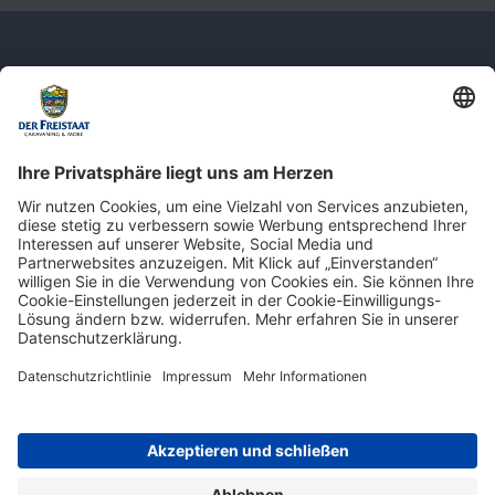
Newsletter: Jetzt auf
shop.derfreistaat.de anmelden und
einen 5€ Gutschein für unseren Online-
Shop erhalten!*
* Der Mindestbestellwert beträgt 30 €. Weitere Infos & Bedingungen finden Sie
hier
.
Impressum
Datenschutz
Barrierefreiheit