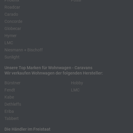
Phoenix
Pössl
Roadcar
Carado
Concorde
Globecar
Hymer
LMC
Niesmann + Bischoff
Sunlight
Unsere Top Marken für Wohnwagen - Caravans
Wir verkaufen Wohnwagen der folgenden Hersteller:
Bürstner
Hobby
Fendt
LMC
Kabe
Dethleffs
Eriba
Tabbert
Die Händler im Freistaat