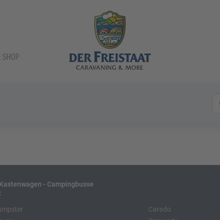
E SHOP
- Kastenwagen - Campingbusse
:
ampster
Carado