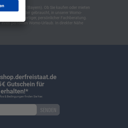
t "Sulzemoos" (Bayern). Ob Sie kaufen oder mieten
bil, ob neu oder gebraucht, in unserer Womo-
lusive hochwertiger, persönlicher Fachberatung.
 ihren perfekten Womo-Urlaub. In direkter Nähe
 shop.derfreistaat.de
€ Gutschein für
erhalten!*
Infos & Bedingungen finden Sie
hier
.