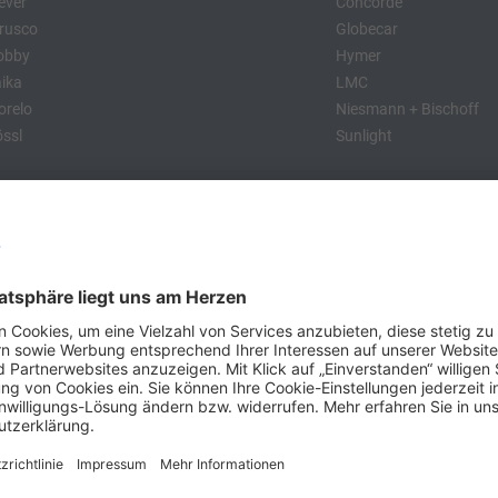
ever
Concorde
rusco
Globecar
obby
Hymer
ika
LMC
relo
Niesmann + Bischoff
ssl
Sunlight
:
obby
Dethleffs
MC
Eriba
Tabbert