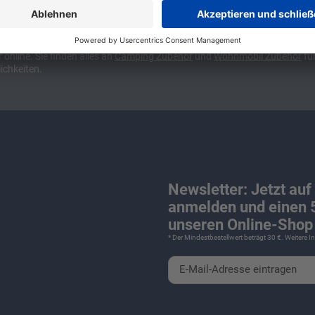
ünchen und Stuttgart, 10 Minuten vor der Stadtgrenze Münchens, Ausfahr
wa kompakte Camper Vans, oder den puren Luxus. Ob Caravan oder Wohnmo
für Camping und Caravaning! Wohnmobilverkauf und Wohnwagenverkauf ink
nline. Sie finden alles an
Camping
Zubehör
und
Wohnmobil Zubehör
für
ichkeiten.
Newsletter: Jetzt auf
anmelden und einen 5
unseren Online-Shop 
* Der Mindestbestellwert beträgt 30 €. Weitere 