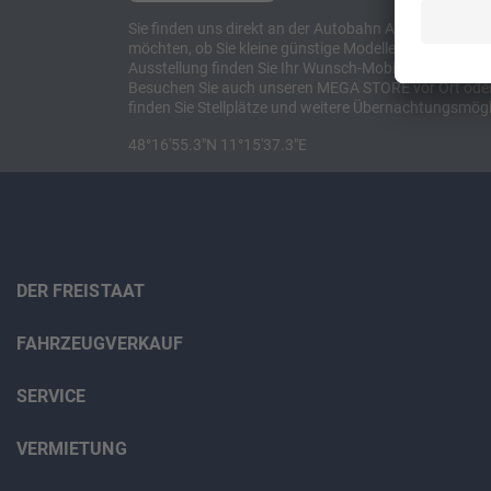
Sie finden uns direkt an der Autobahn A8 zwischen M
möchten, ob Sie kleine günstige Modelle suchen, et
Ausstellung finden Sie Ihr Wunsch-Mobil und alles 
Besuchen Sie auch unseren MEGA STORE vor Ort oder o
finden Sie Stellplätze und weitere Übernachtungsmögl
48°16'55.3"N 11°15'37.3"E
DER FREISTAAT
FAHRZEUGVERKAUF
SERVICE
VERMIETUNG