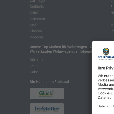
Carthago
Cl
Dethleffs
Et
Glücksmobil
H
Hymercar
La
Malibu
Mo
Phoenix
Pö
Roadcar
Unsere Top Marken für Wohnwagen - Caravans
Wir verkaufen Wohnwagen der folgenden Hersteller
Bürstner
H
Fendt
L
Kabe
Die Händler im Freistaat