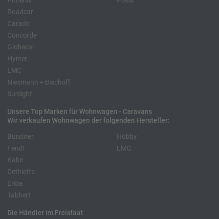
Phoenix
Pössl
Roadcar
Carado
Concorde
Globecar
Hymer
LMC
Niesmann + Bischoff
Sunlight
Unsere Top Marken für Wohnwagen - Caravans
Wir verkaufen Wohnwagen der folgenden Hersteller:
Bürstner
Hobby
Fendt
LMC
Kabe
Dethleffs
Eriba
Tabbert
Die Händler im Freistaat