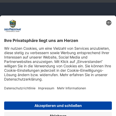
Newsletter: Jetzt auf
shop.derfreistaat.de anmelden und
einen 5€ Gutschein für unseren Online-
Shop erhalten!*
* Der Mindestbestellwert beträgt 30 €. Weitere Infos & Bedingungen finden Sie
hier
.
Impressum
Datenschutz
Barrierefreiheit