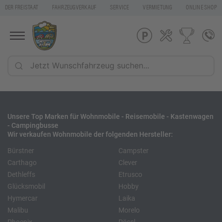
DER FREISTAAT
FAHRZEUGVERKAUF
SERVICE
VERMIETUNG
ONLINE SHOP
Unsere Top Marken für Wohnmobile - Reisemobile - Kastenwagen
- Campingbusse
Wir verkaufen Wohnmobile der folgenden Hersteller:
Bürstner
Campster
Carthago
Clever
Dethleffs
Etrusco
Glücksmobil
Hobby
Hymercar
Laika
Malibu
Morelo