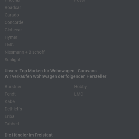
Phoenix
Pössl
Roadcar
Carado
Concorde
Globecar
Hymer
LMC
Niesmann + Bischoff
Sunlight
Unsere Top Marken für Wohnwagen - Caravans
Wir verkaufen Wohnwagen der folgenden Hersteller:
Bürstner
Hobby
Fendt
LMC
Kabe
Dethleffs
Eriba
Tabbert
Die Händler im Freistaat