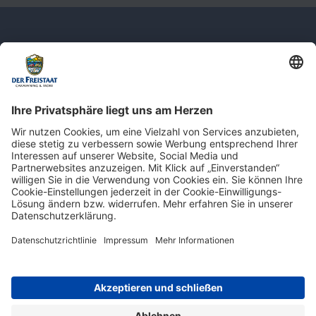
Newsletter: Jetzt auf
shop.derfreistaat.de anmelden und
einen 5€ Gutschein für unseren Online-
Shop erhalten!*
* Der Mindestbestellwert beträgt 30 €. Weitere Infos & Bedingungen finden Sie
hier
.
Impressum
Datenschutz
Barrierefreiheit