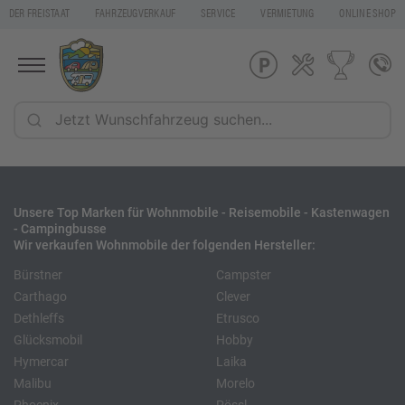
DER FREISTAAT
FAHRZEUGVERKAUF
SERVICE
VERMIETUNG
ONLINE SHOP
Unsere Top Marken für Wohnmobile - Reisemobile - Kastenwagen
- Campingbusse
Wir verkaufen Wohnmobile der folgenden Hersteller:
Bürstner
Campster
Carthago
Clever
Dethleffs
Etrusco
Glücksmobil
Hobby
Hymercar
Laika
Malibu
Morelo