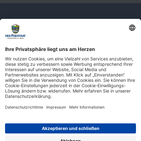
Newsletter: Jetzt auf
shop.derfreistaat.de anmelden und
einen 5€ Gutschein für unseren Online-
Shop erhalten!*
* Der Mindestbestellwert beträgt 30 €. Weitere Infos & Bedingungen finden Sie
hier
.
Impressum
Datenschutz
Barrierefreiheit