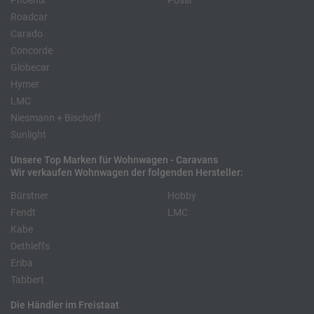
Phoenix
Pössl
Roadcar
Carado
Concorde
Globecar
Hymer
LMC
Niesmann + Bischoff
Sunlight
Unsere Top Marken für Wohnwagen - Caravans
Wir verkaufen Wohnwagen der folgenden Hersteller:
Bürstner
Hobby
Fendt
LMC
Kabe
Dethleffs
Eriba
Tabbert
Die Händler im Freistaat