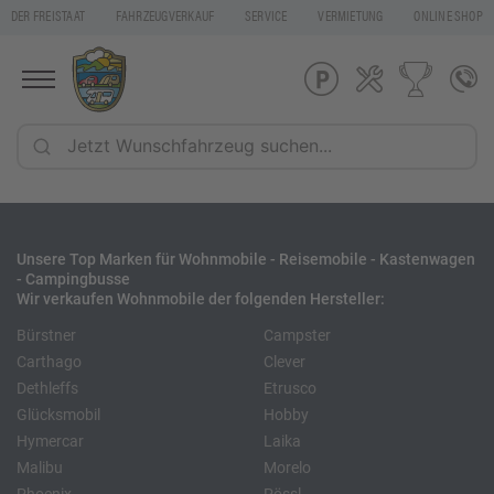
DER FREISTAAT
FAHRZEUGVERKAUF
SERVICE
VERMIETUNG
ONLINE SHOP
Unsere Top Marken für Wohnmobile - Reisemobile - Kastenwagen
- Campingbusse
Wir verkaufen Wohnmobile der folgenden Hersteller:
Bürstner
Campster
Carthago
Clever
Dethleffs
Etrusco
Glücksmobil
Hobby
Hymercar
Laika
Malibu
Morelo