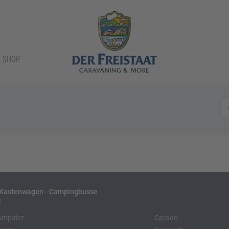
E SHOP
- Kastenwagen - Campingbusse
:
ampster
Carado