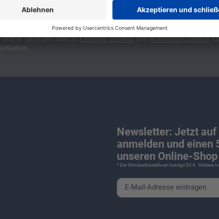
ünchen und Stuttgart, 10 Minuten vor der Stadtgrenze Münchens, Ausfahr
wa kompakte Camper Vans, oder den puren Luxus. Ob Caravan oder Wohnmo
für Camping und Caravaning! Wohnmobilverkauf und Wohnwagenverkauf ink
nline. Sie finden alles an
Camping
Zubehör
und
Wohnmobil Zubehör
für
ichkeiten.
Newsletter: Jetzt auf
anmelden und einen 5
unseren Online-Shop 
* Der Mindestbestellwert beträgt 30 €. Weitere 