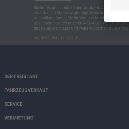
Sie finden uns direkt an der Autobahn A8 zwischen M
möchten, ob Sie kleine günstige Modelle suchen, et
Ausstellung finden Sie Ihr Wunsch-Mobil und alles 
Besuchen Sie auch unseren MEGA STORE vor Ort oder o
finden Sie Stellplätze und weitere Übernachtungsmögl
48°16'55.3"N 11°15'37.3"E
DER FREISTAAT
FAHRZEUGVERKAUF
SERVICE
VERMIETUNG