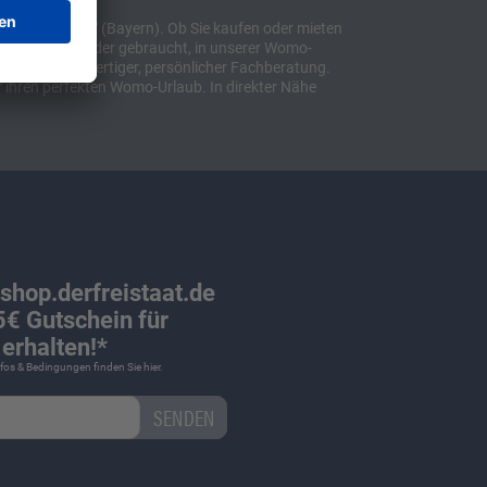
t "Sulzemoos" (Bayern). Ob Sie kaufen oder mieten
bil, ob neu oder gebraucht, in unserer Womo-
lusive hochwertiger, persönlicher Fachberatung.
 ihren perfekten Womo-Urlaub. In direkter Nähe
 shop.derfreistaat.de
€ Gutschein für
erhalten!*
Infos & Bedingungen finden Sie
hier
.