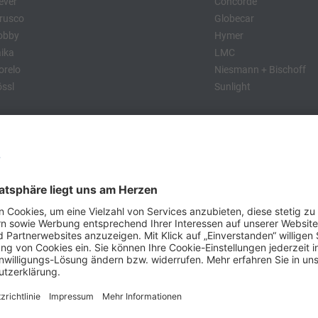
ever
Concorde
rusco
Globecar
obby
Hymer
ika
LMC
relo
Niesmann + Bischoff
ssl
Sunlight
:
obby
Dethleffs
MC
Eriba
Tabbert