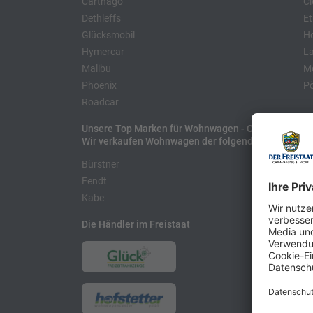
Carthago
Cl
Dethleffs
Et
Glücksmobil
H
Hymercar
La
Malibu
Mo
Phoenix
Pö
Roadcar
Unsere Top Marken für Wohnwagen - Caravans
Wir verkaufen Wohnwagen der folgenden Hersteller
Bürstner
H
Fendt
L
Kabe
Die Händler im Freistaat