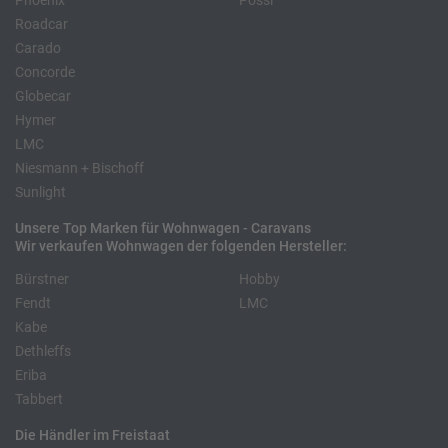
Phoenix
Pössl
Roadcar
Carado
Concorde
Globecar
Hymer
LMC
Niesmann + Bischoff
Sunlight
Unsere Top Marken für Wohnwagen - Caravans
Wir verkaufen Wohnwagen der folgenden Hersteller:
Bürstner
Hobby
Fendt
LMC
Kabe
Dethleffs
Eriba
Tabbert
Die Händler im Freistaat