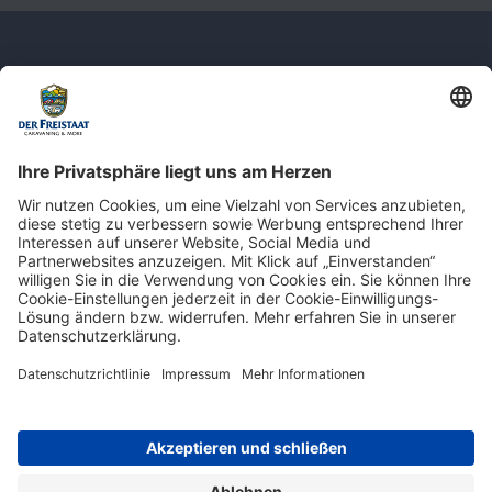
Newsletter: Jetzt auf
shop.derfreistaat.de anmelden und
einen 5€ Gutschein für unseren Online-
Shop erhalten!*
* Der Mindestbestellwert beträgt 30 €. Weitere Infos & Bedingungen finden Sie
hier
.
Impressum
Datenschutz
Barrierefreiheit