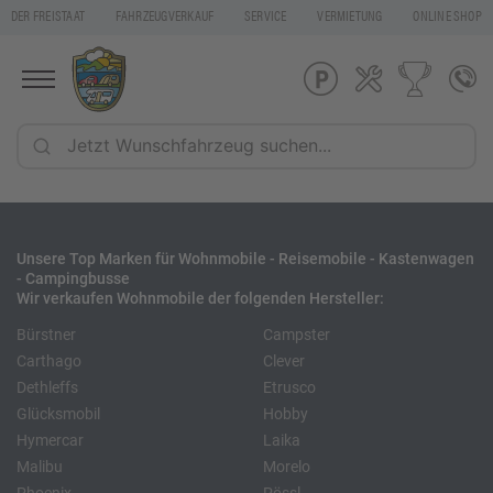
DER FREISTAAT
FAHRZEUGVERKAUF
SERVICE
VERMIETUNG
ONLINE SHOP
Unsere Top Marken für Wohnmobile - Reisemobile - Kastenwagen
- Campingbusse
Wir verkaufen Wohnmobile der folgenden Hersteller:
Bürstner
Campster
Carthago
Clever
Dethleffs
Etrusco
Glücksmobil
Hobby
Hymercar
Laika
Malibu
Morelo