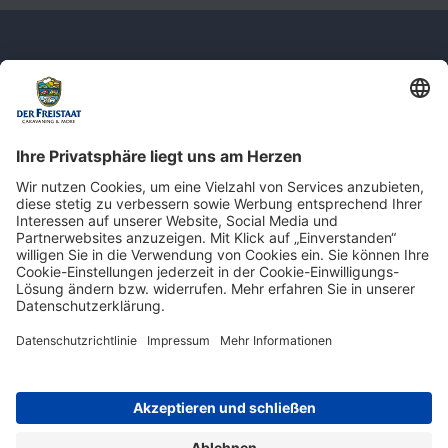
Newsletter: Jetzt auf
shop.derfreistaat.de anmelden und
einen 5€ Gutschein für unseren Online-
Shop erhalten!*
* Der Mindestbestellwert beträgt 30 €. Weitere Infos & Bedingungen finden Sie
hier
.
Impressum
Datenschutz
Barrierefreiheit