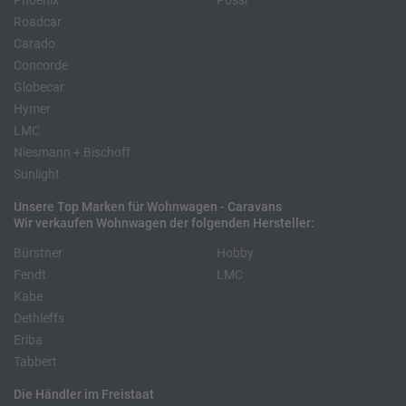
Phoenix
Pössl
Roadcar
Carado
Concorde
Globecar
Hymer
LMC
Niesmann + Bischoff
Sunlight
Unsere Top Marken für Wohnwagen - Caravans
Wir verkaufen Wohnwagen der folgenden Hersteller:
Bürstner
Hobby
Fendt
LMC
Kabe
Dethleffs
Eriba
Tabbert
Die Händler im Freistaat