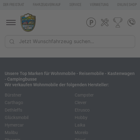
DER FREISTAAT
FAHRZEUGVERKAUF
SERVICE
VERMIETUNG
ONLINE SHOP
Unsere Top Marken für Wohnmobile - Reisemobile - Kastenwagen
- Campingbusse
Wir verkaufen Wohnmobile der folgenden Hersteller:
Bürstner
Campster
Carthago
Clever
Dethleffs
Etrusco
Glücksmobil
Hobby
Hymercar
Laika
Malibu
Morelo