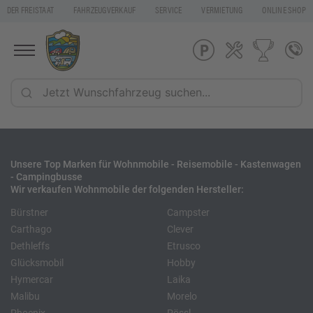
DER FREISTAAT
FAHRZEUGVERKAUF
SERVICE
VERMIETUNG
ONLINE SHOP
Unsere Top Marken für Wohnmobile - Reisemobile - Kastenwagen
- Campingbusse
Wir verkaufen Wohnmobile der folgenden Hersteller:
Bürstner
Campster
Carthago
Clever
Dethleffs
Etrusco
Glücksmobil
Hobby
Hymercar
Laika
Malibu
Morelo