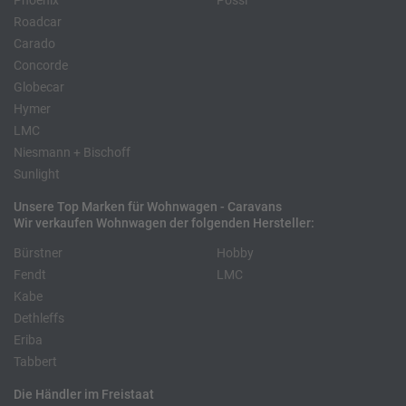
Phoenix
Pössl
Roadcar
Carado
Concorde
Globecar
Hymer
LMC
Niesmann + Bischoff
Sunlight
Unsere Top Marken für Wohnwagen - Caravans
Wir verkaufen Wohnwagen der folgenden Hersteller:
Bürstner
Hobby
Fendt
LMC
Kabe
Dethleffs
Eriba
Tabbert
Die Händler im Freistaat