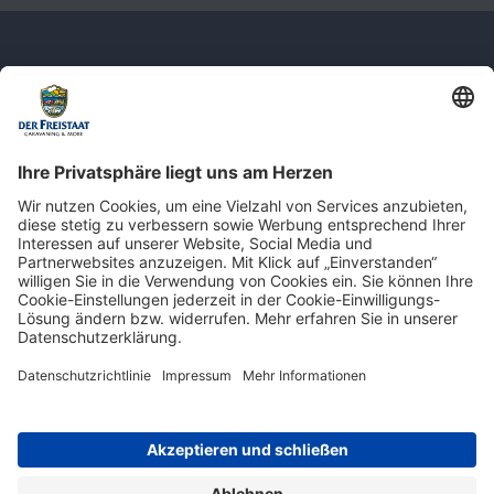
Newsletter: Jetzt auf
shop.derfreistaat.de anmelden und
einen 5€ Gutschein für unseren Online-
Shop erhalten!*
* Der Mindestbestellwert beträgt 30 €. Weitere Infos & Bedingungen finden Sie
hier
.
Impressum
Datenschutz
Barrierefreiheit