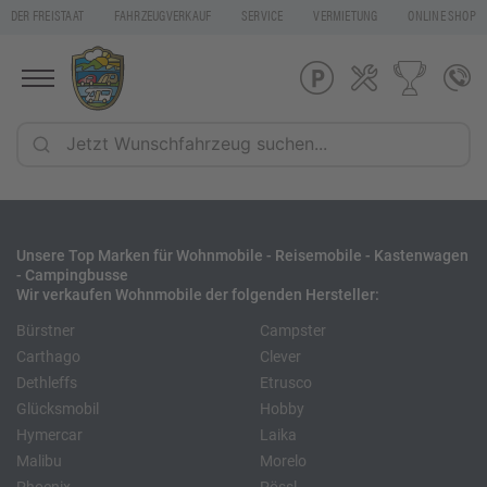
DER FREISTAAT
FAHRZEUGVERKAUF
SERVICE
VERMIETUNG
ONLINE SHOP
Unsere Top Marken für Wohnmobile - Reisemobile - Kastenwagen
- Campingbusse
Wir verkaufen Wohnmobile der folgenden Hersteller:
Bürstner
Campster
Carthago
Clever
Dethleffs
Etrusco
Glücksmobil
Hobby
Hymercar
Laika
Malibu
Morelo