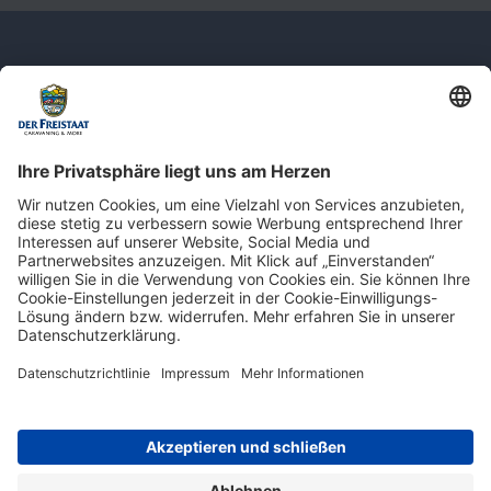
Newsletter: Jetzt auf
shop.derfreistaat.de anmelden und
einen 5€ Gutschein für unseren Online-
Shop erhalten!*
* Der Mindestbestellwert beträgt 30 €. Weitere Infos & Bedingungen finden Sie
hier
.
Impressum
Datenschutz
Barrierefreiheit