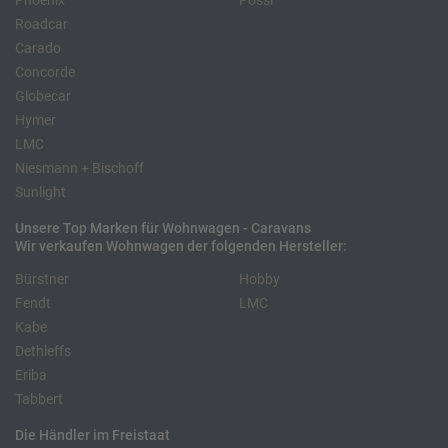
Phoenix
Pössl
Roadcar
Carado
Concorde
Globecar
Hymer
LMC
Niesmann + Bischoff
Sunlight
Unsere Top Marken für Wohnwagen - Caravans
Wir verkaufen Wohnwagen der folgenden Hersteller:
Bürstner
Hobby
Fendt
LMC
Kabe
Dethleffs
Eriba
Tabbert
Die Händler im Freistaat