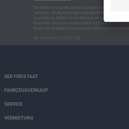
Sie finden uns direkt an der Autobahn A8 zwischen M
möchten, ob Sie kleine günstige Modelle suchen, et
Ausstellung finden Sie Ihr Wunsch-Mobil und alles 
Besuchen Sie auch unseren MEGA STORE vor Ort oder o
finden Sie Stellplätze und weitere Übernachtungsmögl
48°16'55.3"N 11°15'37.3"E
DER FREISTAAT
FAHRZEUGVERKAUF
SERVICE
VERMIETUNG