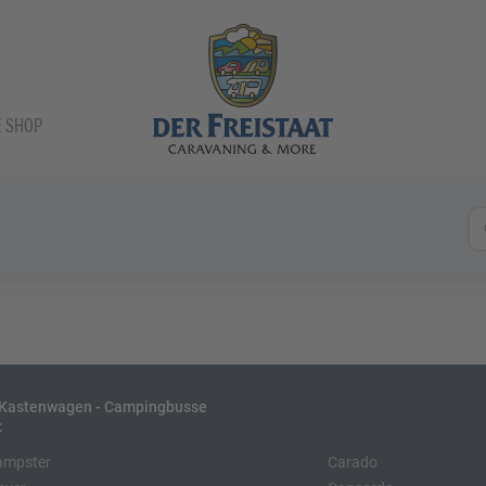
E SHOP
- Kastenwagen - Campingbusse
:
ampster
Carado