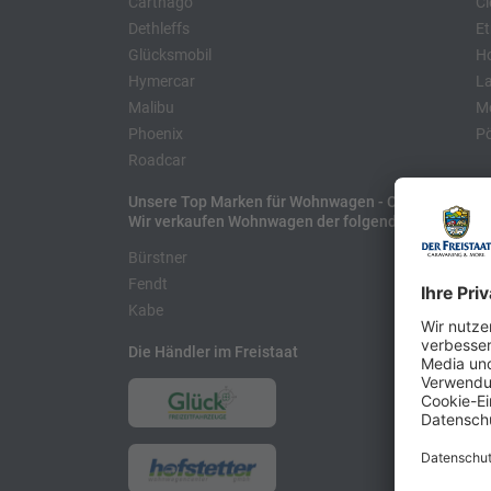
Carthago
Cl
Dethleffs
Et
Glücksmobil
H
Hymercar
La
Malibu
Mo
Phoenix
Pö
Roadcar
Unsere Top Marken für Wohnwagen - Caravans
Wir verkaufen Wohnwagen der folgenden Hersteller
Bürstner
H
Fendt
L
Kabe
Die Händler im Freistaat