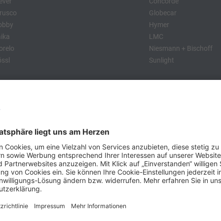
ever
Concorde
rusco
Globecar
obby
Hymer
ika
LMC
relo
Niesmann + Bischoff
ssl
Sunlight
:
obby
Dethleffs
MC
Eriba
Tabbert