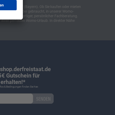
t "Sulzemoos" (Bayern). Ob Sie kaufen oder mieten
bil, ob neu oder gebraucht, in unserer Womo-
lusive hochwertiger, persönlicher Fachberatung.
 ihren perfekten Womo-Urlaub. In direkter Nähe
 shop.derfreistaat.de
€ Gutschein für
erhalten!*
Infos & Bedingungen finden Sie
hier
.