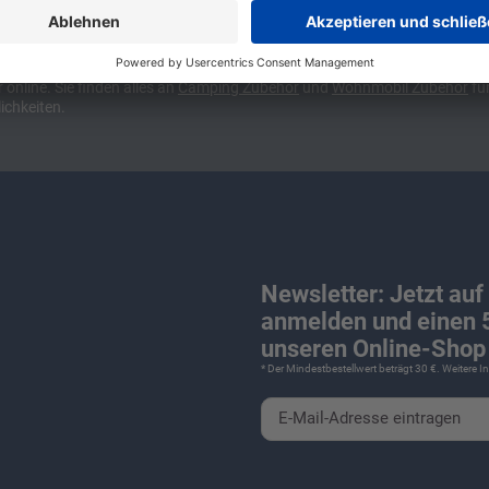
ünchen und Stuttgart, 10 Minuten vor der Stadtgrenze Münchens, Ausfahr
wa kompakte Camper Vans, oder den puren Luxus. Ob Caravan oder Wohnmo
für Camping und Caravaning! Wohnmobilverkauf und Wohnwagenverkauf ink
nline. Sie finden alles an
Camping
Zubehör
und
Wohnmobil Zubehör
für
ichkeiten.
Newsletter: Jetzt auf
anmelden und einen 5
unseren Online-Shop 
* Der Mindestbestellwert beträgt 30 €. Weitere 