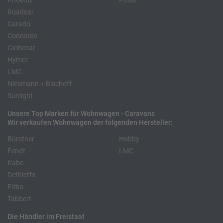
Phoenix
Pössl
Roadcar
Carado
Concorde
Globecar
Hymer
LMC
Niesmann + Bischoff
Sunlight
Unsere Top Marken für Wohnwagen - Caravans
Wir verkaufen Wohnwagen der folgenden Hersteller:
Bürstner
Hobby
Fendt
LMC
Kabe
Dethleffs
Eriba
Tabbert
Die Händler im Freistaat