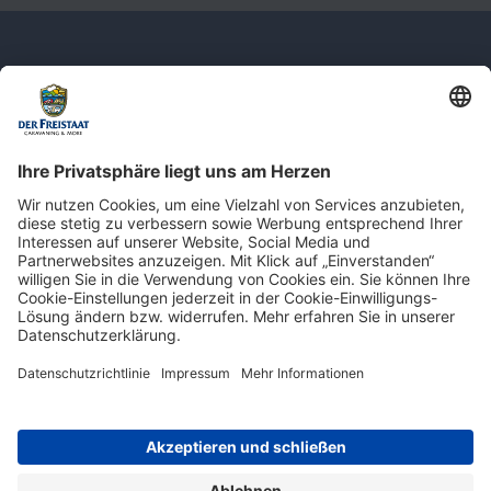
Newsletter: Jetzt auf
shop.derfreistaat.de anmelden und
einen 5€ Gutschein für unseren Online-
Shop erhalten!*
* Der Mindestbestellwert beträgt 30 €. Weitere Infos & Bedingungen finden Sie
hier
.
Impressum
Datenschutz
Barrierefreiheit