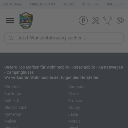
DER FREISTAAT
FAHRZEUGVERKAUF
SERVICE
VERMIETUNG
ONLINE SHOP
Unsere Top Marken für Wohnmobile - Reisemobile - Kastenwagen
- Campingbusse
Wir verkaufen Wohnmobile der folgenden Hersteller:
Bürstner
Campster
Carthago
Clever
Dethleffs
Etrusco
Glücksmobil
Hobby
Hymercar
Laika
Malibu
Morelo