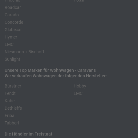
Phoenix
Pössl
Roadcar
Carado
Concorde
Globecar
Hymer
LMC
Niesmann + Bischoff
Sunlight
Unsere Top Marken für Wohnwagen - Caravans
Wir verkaufen Wohnwagen der folgenden Hersteller:
Bürstner
Hobby
Fendt
LMC
Kabe
Dethleffs
Eriba
Tabbert
Die Händler im Freistaat