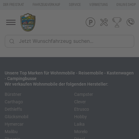
DER FREISTAAT
FAHRZEUGVERKAUF
SERVICE
VERMIETUNG
ONLINE SHOP
Unsere Top Marken für Wohnmobile - Reisemobile - Kastenwagen
- Campingbusse
Wir verkaufen Wohnmobile der folgenden Hersteller:
Bürstner
Campster
Carthago
Clever
Dethleffs
Etrusco
Glücksmobil
Hobby
Hymercar
Laika
Malibu
Morelo