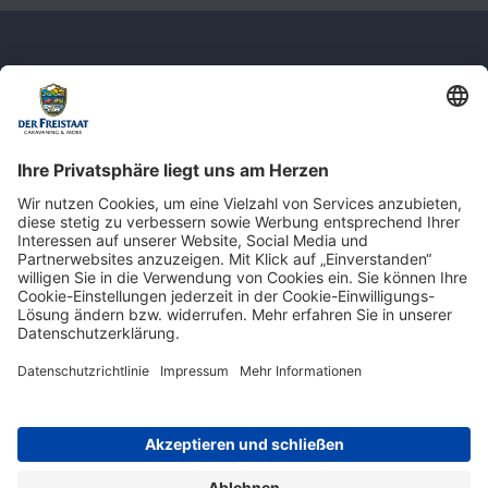
Newsletter: Jetzt auf
shop.derfreistaat.de anmelden und
einen 5€ Gutschein für unseren Online-
Shop erhalten!*
* Der Mindestbestellwert beträgt 30 €. Weitere Infos & Bedingungen finden Sie
hier
.
Impressum
Datenschutz
Barrierefreiheit