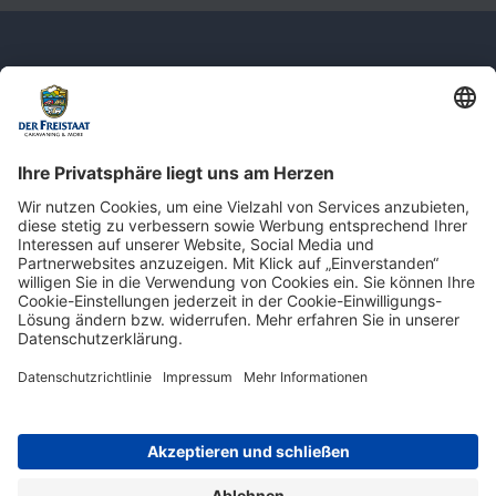
Newsletter: Jetzt auf
shop.derfreistaat.de anmelden und
einen 5€ Gutschein für unseren Online-
Shop erhalten!*
* Der Mindestbestellwert beträgt 30 €. Weitere Infos & Bedingungen finden Sie
hier
.
Impressum
Datenschutz
Barrierefreiheit