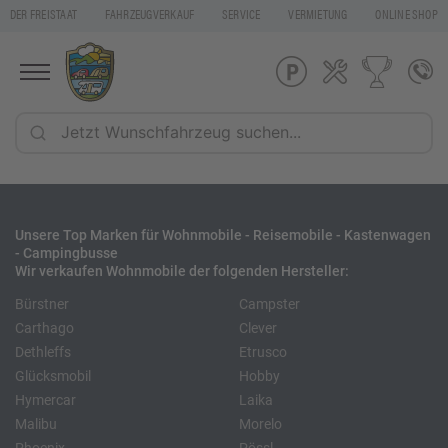
DER FREISTAAT
FAHRZEUGVERKAUF
SERVICE
VERMIETUNG
ONLINE SHOP
Unsere Top Marken für Wohnmobile - Reisemobile - Kastenwagen
- Campingbusse
Wir verkaufen Wohnmobile der folgenden Hersteller:
Bürstner
Campster
Carthago
Clever
Dethleffs
Etrusco
Glücksmobil
Hobby
Hymercar
Laika
Malibu
Morelo