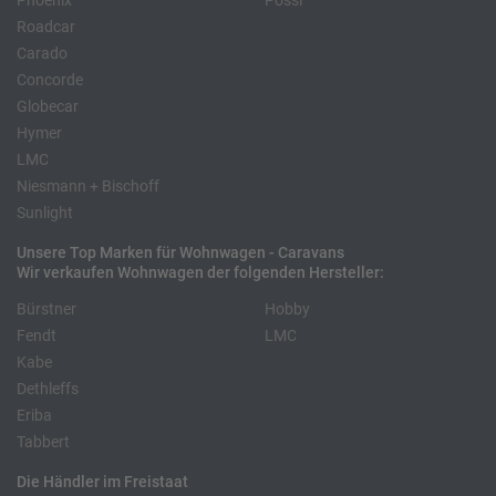
Phoenix
Pössl
Roadcar
Carado
Concorde
Globecar
Hymer
LMC
Niesmann + Bischoff
Sunlight
Unsere Top Marken für Wohnwagen - Caravans
Wir verkaufen Wohnwagen der folgenden Hersteller:
Bürstner
Hobby
Fendt
LMC
Kabe
Dethleffs
Eriba
Tabbert
Die Händler im Freistaat