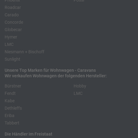
Phoenix
Pössl
Roadcar
Carado
Concorde
Globecar
Hymer
LMC
Niesmann + Bischoff
Sunlight
Unsere Top Marken für Wohnwagen - Caravans
Wir verkaufen Wohnwagen der folgenden Hersteller:
Bürstner
Hobby
Fendt
LMC
Kabe
Dethleffs
Eriba
Tabbert
Die Händler im Freistaat