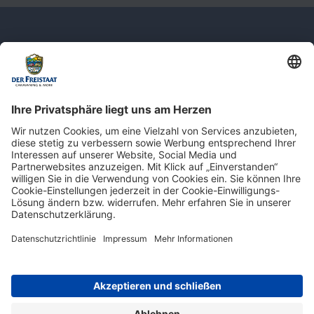
Newsletter: Jetzt auf
shop.derfreistaat.de anmelden und
einen 5€ Gutschein für unseren Online-
Shop erhalten!*
* Der Mindestbestellwert beträgt 30 €. Weitere Infos & Bedingungen finden Sie
hier
.
Impressum
Datenschutz
Barrierefreiheit