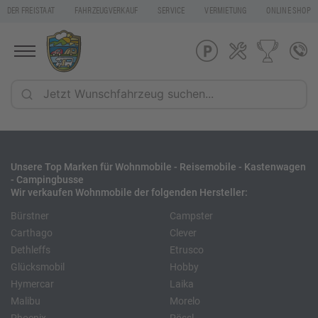
DER FREISTAAT
FAHRZEUGVERKAUF
SERVICE
VERMIETUNG
ONLINE SHOP
Unsere Top Marken für Wohnmobile - Reisemobile - Kastenwagen
- Campingbusse
Wir verkaufen Wohnmobile der folgenden Hersteller:
Bürstner
Campster
Carthago
Clever
Dethleffs
Etrusco
Glücksmobil
Hobby
Hymercar
Laika
Malibu
Morelo