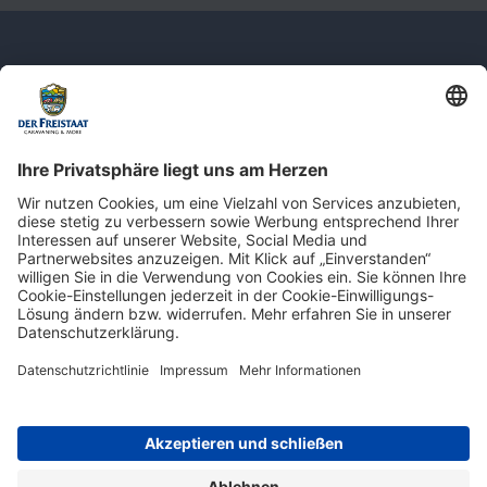
Newsletter: Jetzt auf
shop.derfreistaat.de anmelden und
einen 5€ Gutschein für unseren Online-
Shop erhalten!*
* Der Mindestbestellwert beträgt 30 €. Weitere Infos & Bedingungen finden Sie
hier
.
Impressum
Datenschutz
Barrierefreiheit