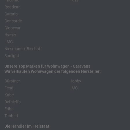
Phoenix
Pössl
Roadcar
Carado
Concorde
Globecar
Hymer
LMC
Niesmann + Bischoff
Sunlight
Unsere Top Marken für Wohnwagen - Caravans
Wir verkaufen Wohnwagen der folgenden Hersteller:
Bürstner
Hobby
Fendt
LMC
Kabe
Dethleffs
Eriba
Tabbert
Die Händler im Freistaat