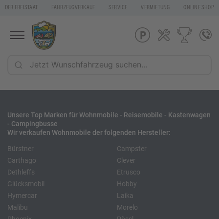
DER FREISTAAT
FAHRZEUGVERKAUF
SERVICE
VERMIETUNG
ONLINE SHOP
Unsere Top Marken für Wohnmobile - Reisemobile - Kastenwagen
- Campingbusse
Wir verkaufen Wohnmobile der folgenden Hersteller:
Bürstner
Campster
Carthago
Clever
Dethleffs
Etrusco
Glücksmobil
Hobby
Hymercar
Laika
Malibu
Morelo