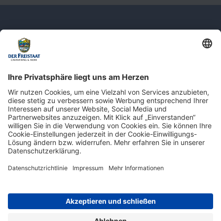
Newsletter: Jetzt auf
shop.derfreistaat.de anmelden und
einen 5€ Gutschein für unseren Online-
Shop erhalten!*
* Der Mindestbestellwert beträgt 30 €. Weitere Infos & Bedingungen finden Sie
hier
.
Impressum
Datenschutz
Barrierefreiheit