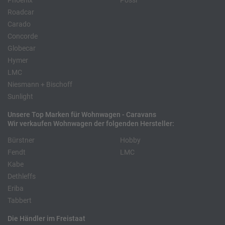
Phoenix
Pössl
Roadcar
Carado
Concorde
Globecar
Hymer
LMC
Niesmann + Bischoff
Sunlight
Unsere Top Marken für Wohnwagen - Caravans
Wir verkaufen Wohnwagen der folgenden Hersteller:
Bürstner
Hobby
Fendt
LMC
Kabe
Dethleffs
Eriba
Tabbert
Die Händler im Freistaat