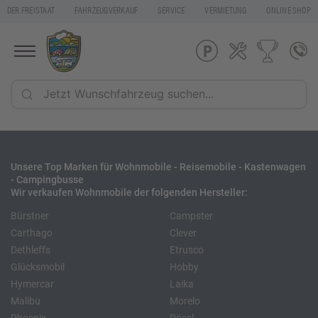
DER FREISTAAT
FAHRZEUGVERKAUF
SERVICE
VERMIETUNG
ONLINE SHOP
Unsere Top Marken für Wohnmobile - Reisemobile - Kastenwagen
- Campingbusse
Wir verkaufen Wohnmobile der folgenden Hersteller:
Bürstner
Campster
Carthago
Clever
Dethleffs
Etrusco
Glücksmobil
Hobby
Hymercar
Laika
Malibu
Morelo