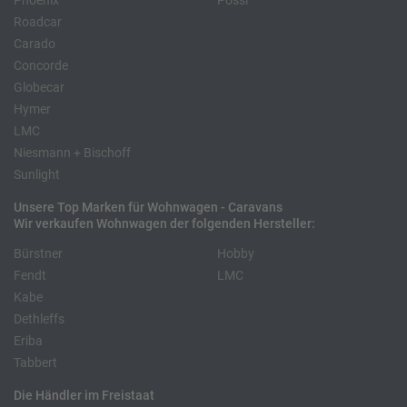
Phoenix
Pössl
Roadcar
Carado
Concorde
Globecar
Hymer
LMC
Niesmann + Bischoff
Sunlight
Unsere Top Marken für Wohnwagen - Caravans
Wir verkaufen Wohnwagen der folgenden Hersteller:
Bürstner
Hobby
Fendt
LMC
Kabe
Dethleffs
Eriba
Tabbert
Die Händler im Freistaat