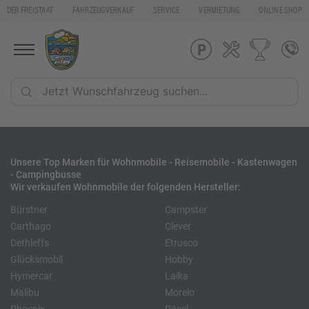
DER FREISTAAT
FAHRZEUGVERKAUF
SERVICE
VERMIETUNG
ONLINE SHOP
Unsere Top Marken für Wohnmobile - Reisemobile - Kastenwagen
- Campingbusse
Wir verkaufen Wohnmobile der folgenden Hersteller:
Bürstner
Campster
Carthago
Clever
Dethleffs
Etrusco
Glücksmobil
Hobby
Hymercar
Laika
Malibu
Morelo