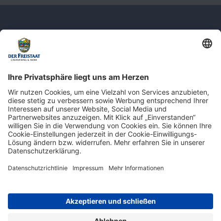
Newsletter: Jetzt auf
shop.derfreistaat.de anmelden und
einen 5€ Gutschein für unseren Online-
Shop erhalten!*
* Der Mindestbestellwert beträgt 30 €. Weitere Infos & Bedingungen finden Sie
hier
.
Impressum
Datenschutz
Barrierefreiheit