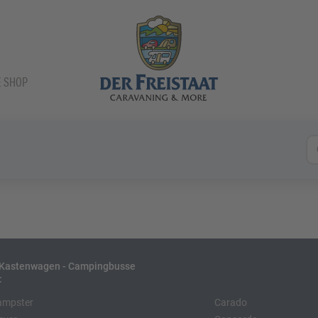
E SHOP
- Kastenwagen - Campingbusse
:
ampster
Carado