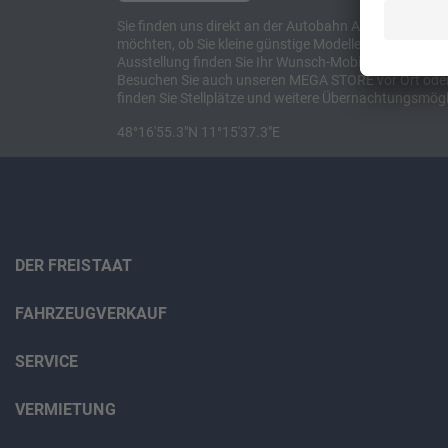
Sie finden uns direkt an der Autobahn A8 zwischen M
möchten, ob Sie kleine günstige Modelle suchen, et
Ausstellung finden Sie Ihr Wunsch-Mobil und alles 
Besuchen Sie auch unseren MEGA STORE vor Ort oder o
finden Sie Stellplätze und weitere Übernachtungsmögl
48°16'55.3"N 11°15'37.3"E
DER FREISTAAT
FAHRZEUGVERKAUF
SERVICE
VERMIETUNG