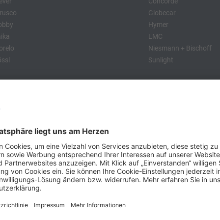
ever
Concorde
rusco
Globecar
obby
Hymer
ika
LMC
relo
Niesmann + Bischoff
ssl
Sunlight
:
obby
Dethleffs
MC
Eriba
Tabbert