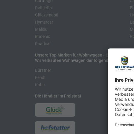
Carthago
Cl
Dethleffs
Et
Glücksmobil
H
Hymercar
La
Malibu
Mo
Phoenix
Pö
Roadcar
Unsere Top Marken für Wohnwagen - Caravans
Wir verkaufen Wohnwagen der folgenden Hersteller
Bürstner
H
Fendt
L
Kabe
Die Händler im Freistaat