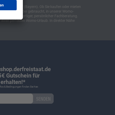
t "Sulzemoos" (Bayern). Ob Sie kaufen oder mieten
bil, ob neu oder gebraucht, in unserer Womo-
lusive hochwertiger, persönlicher Fachberatung.
 ihren perfekten Womo-Urlaub. In direkter Nähe
 shop.derfreistaat.de
€ Gutschein für
erhalten!*
Infos & Bedingungen finden Sie
hier
.