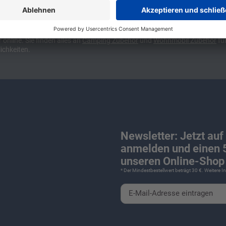
ünchen und Stuttgart, 10 Minuten vor der Stadtgrenze Münchens, Ausfahr
wa kompakte Camper Vans, oder den puren Luxus. Ob Caravan oder Wohnmo
für Camping und Caravaning! Wohnmobilverkauf und Wohnwagenverkauf ink
nline. Sie finden alles an
Camping
Zubehör
und
Wohnmobil Zubehör
für
ichkeiten.
Newsletter: Jetzt auf
anmelden und einen 5
unseren Online-Shop 
* Der Mindestbestellwert beträgt 30 €. Weitere 