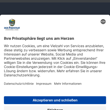
Newsletter: Jetzt auf
shop.derfreistaat.de anmelden und
einen 5€ Gutschein für unseren Online-
Shop erhalten!*
* Der Mindestbestellwert beträgt 30 €. Weitere Infos & Bedingungen finden Sie
hier
.
Impressum
Datenschutz
Barrierefreiheit