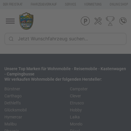
DER FREISTAAT
FAHRZEUGVERKAUF
SERVICE
VERMIETUNG
ONLINE SHOP
Unsere Top Marken für Wohnmobile - Reisemobile - Kastenwagen
- Campingbusse
Wir verkaufen Wohnmobile der folgenden Hersteller:
Bürstner
Campster
Carthago
Clever
Dethleffs
Etrusco
Glücksmobil
Hobby
Hymercar
Laika
Malibu
Morelo