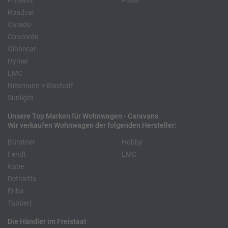
Phoenix
Pössl
Roadcar
Carado
Concorde
Globecar
Hymer
LMC
Niesmann + Bischoff
Sunlight
Unsere Top Marken für Wohnwagen - Caravans
Wir verkaufen Wohnwagen der folgenden Hersteller:
Bürstner
Hobby
Fendt
LMC
Kabe
Dethleffs
Eriba
Tabbert
Die Händler im Freistaat