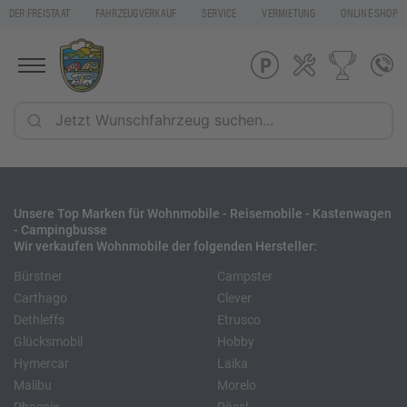
DER FREISTAAT
FAHRZEUGVERKAUF
SERVICE
VERMIETUNG
ONLINE SHOP
Unsere Top Marken für Wohnmobile - Reisemobile - Kastenwagen
- Campingbusse
Wir verkaufen Wohnmobile der folgenden Hersteller:
Bürstner
Campster
Carthago
Clever
Dethleffs
Etrusco
Glücksmobil
Hobby
Hymercar
Laika
Malibu
Morelo