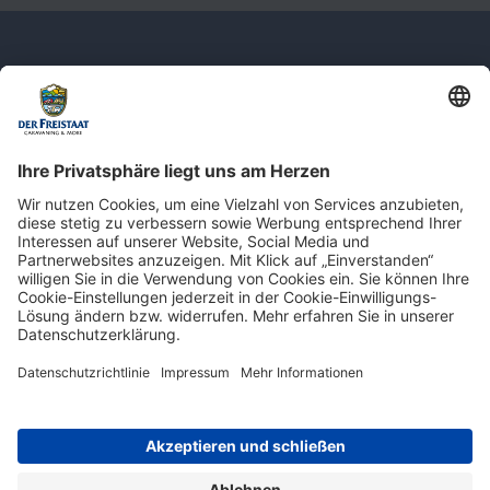
Newsletter: Jetzt auf
shop.derfreistaat.de anmelden und
einen 5€ Gutschein für unseren Online-
Shop erhalten!*
* Der Mindestbestellwert beträgt 30 €. Weitere Infos & Bedingungen finden Sie
hier
.
Impressum
Datenschutz
Barrierefreiheit