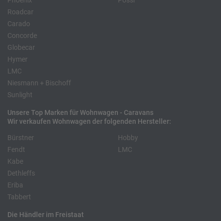
Phoenix
Pössl
Roadcar
Carado
Concorde
Globecar
Hymer
LMC
Niesmann + Bischoff
Sunlight
Unsere Top Marken für Wohnwagen - Caravans
Wir verkaufen Wohnwagen der folgenden Hersteller:
Bürstner
Hobby
Fendt
LMC
Kabe
Dethleffs
Eriba
Tabbert
Die Händler im Freistaat