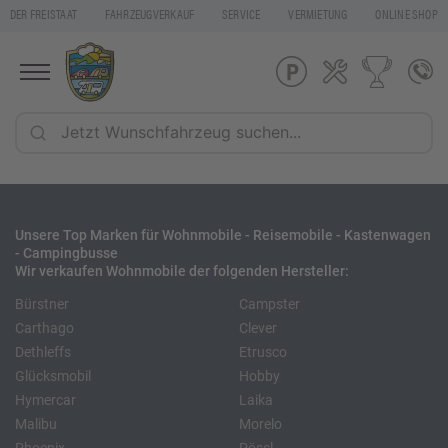
DER FREISTAAT
FAHRZEUGVERKAUF
SERVICE
VERMIETUNG
ONLINE SHOP
Unsere Top Marken für Wohnmobile - Reisemobile - Kastenwagen
- Campingbusse
Wir verkaufen Wohnmobile der folgenden Hersteller:
Bürstner
Campster
Carthago
Clever
Dethleffs
Etrusco
Glücksmobil
Hobby
Hymercar
Laika
Malibu
Morelo