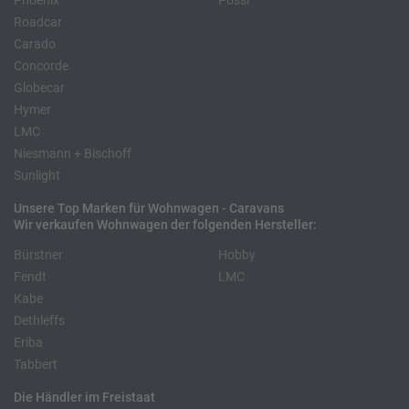
Phoenix
Pössl
Roadcar
Carado
Concorde
Globecar
Hymer
LMC
Niesmann + Bischoff
Sunlight
Unsere Top Marken für Wohnwagen - Caravans
Wir verkaufen Wohnwagen der folgenden Hersteller:
Bürstner
Hobby
Fendt
LMC
Kabe
Dethleffs
Eriba
Tabbert
Die Händler im Freistaat