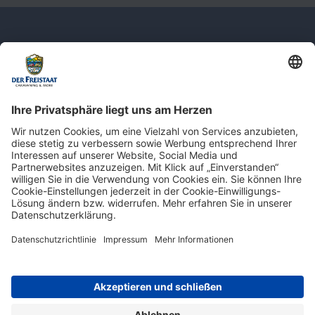
Newsletter: Jetzt auf
shop.derfreistaat.de anmelden und
einen 5€ Gutschein für unseren Online-
Shop erhalten!*
* Der Mindestbestellwert beträgt 30 €. Weitere Infos & Bedingungen finden Sie
hier
.
Impressum
Datenschutz
Barrierefreiheit