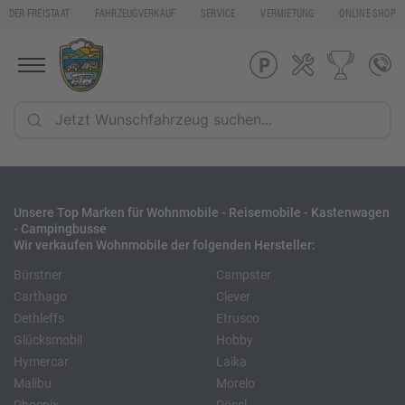
DER FREISTAAT
FAHRZEUGVERKAUF
SERVICE
VERMIETUNG
ONLINE SHOP
Unsere Top Marken für Wohnmobile - Reisemobile - Kastenwagen
- Campingbusse
Wir verkaufen Wohnmobile der folgenden Hersteller:
Bürstner
Campster
Carthago
Clever
Dethleffs
Etrusco
Glücksmobil
Hobby
Hymercar
Laika
Malibu
Morelo