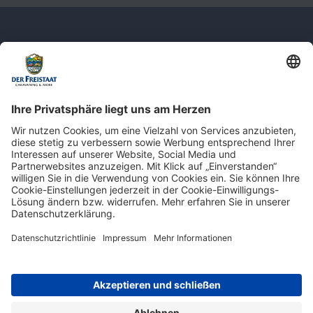
Newsletter: Jetzt auf
shop.derfreistaat.de anmelden und
einen 5€ Gutschein für unseren Online-
Shop erhalten!*
* Der Mindestbestellwert beträgt 30 €. Weitere Infos & Bedingungen finden Sie
hier
.
Impressum
Datenschutz
Barrierefreiheit