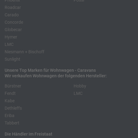
Phoenix
Pössl
Roadcar
Carado
Concorde
Globecar
Hymer
LMC
Niesmann + Bischoff
Sunlight
Unsere Top Marken für Wohnwagen - Caravans
Wir verkaufen Wohnwagen der folgenden Hersteller:
Bürstner
Hobby
Fendt
LMC
Kabe
Dethleffs
Eriba
Tabbert
Die Händler im Freistaat