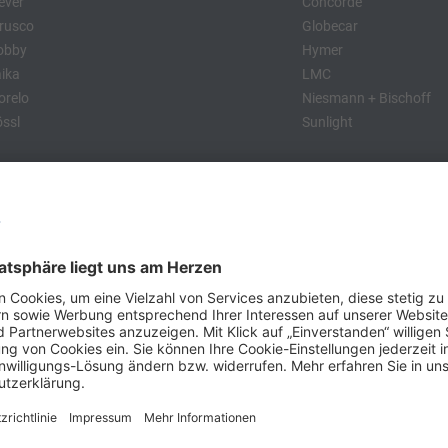
ever
Concorde
rusco
Globecar
obby
Hymer
ika
LMC
relo
Niesmann + Bischoff
ssl
Sunlight
:
obby
Dethleffs
MC
Eriba
Tabbert