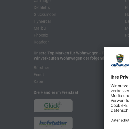
Carthago
Cl
Dethleffs
Et
Glücksmobil
H
Hymercar
La
Malibu
Mo
Phoenix
Pö
Roadcar
Unsere Top Marken für Wohnwagen - Caravans
Wir verkaufen Wohnwagen der folgenden Hersteller
Bürstner
H
Fendt
L
Kabe
Die Händler im Freistaat