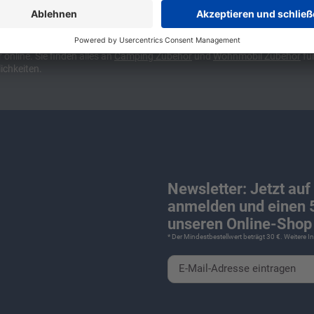
ünchen und Stuttgart, 10 Minuten vor der Stadtgrenze Münchens, Ausfahr
wa kompakte Camper Vans, oder den puren Luxus. Ob Caravan oder Wohnmo
für Camping und Caravaning! Wohnmobilverkauf und Wohnwagenverkauf ink
nline. Sie finden alles an
Camping
Zubehör
und
Wohnmobil Zubehör
für
ichkeiten.
Newsletter: Jetzt auf
anmelden und einen 5
unseren Online-Shop 
* Der Mindestbestellwert beträgt 30 €. Weitere 