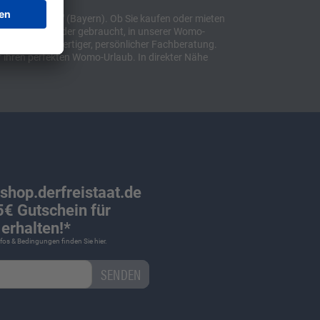
t "Sulzemoos" (Bayern). Ob Sie kaufen oder mieten
bil, ob neu oder gebraucht, in unserer Womo-
lusive hochwertiger, persönlicher Fachberatung.
 ihren perfekten Womo-Urlaub. In direkter Nähe
 shop.derfreistaat.de
€ Gutschein für
erhalten!*
Infos & Bedingungen finden Sie
hier
.