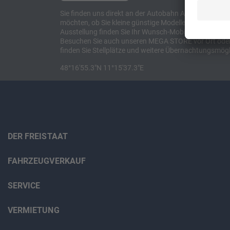
Sie finden uns direkt an der Autobahn A8 zwischen M
möchten, ob Sie kleine günstige Modelle suchen, et
Ausstellung finden Sie Ihr Wunsch-Mobil und alles 
Besuchen Sie auch unseren MEGA STORE vor Ort oder o
finden Sie Stellplätze und weitere Übernachtungsmögl
48°16'55.3"N 11°15'37.3"E
DER FREISTAAT
FAHRZEUGVERKAUF
SERVICE
VERMIETUNG