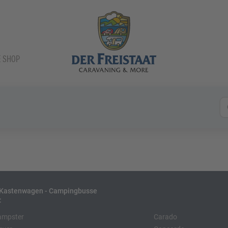
E SHOP
- Kastenwagen - Campingbusse
:
ampster
Carado