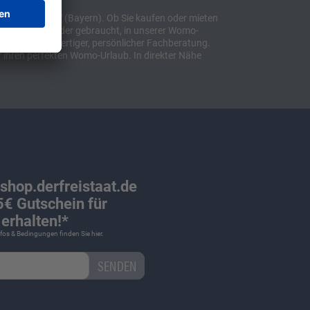
t "Sulzemoos" (Bayern). Ob Sie kaufen oder mieten
bil, ob neu oder gebraucht, in unserer Womo-
lusive hochwertiger, persönlicher Fachberatung.
 ihren perfekten Womo-Urlaub. In direkter Nähe
 shop.derfreistaat.de
€ Gutschein für
erhalten!*
Infos & Bedingungen finden Sie
hier
.