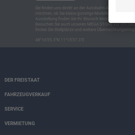
Sie finden uns direkt an der Autobahn A8 zwischen M
möchten, ob Sie kleine günstige Modelle suchen, et
Ausstellung finden Sie Ihr Wunsch-Mobil und alles 
Besuchen Sie auch unseren MEGA STORE vor Ort oder o
finden Sie Stellplätze und weitere Übernachtungsmögl
48°16'55.3"N 11°15'37.3"E
DER FREISTAAT
FAHRZEUGVERKAUF
SERVICE
VERMIETUNG