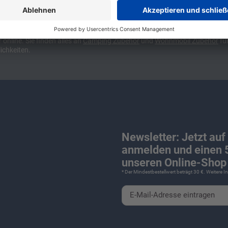
ünchen und Stuttgart, 10 Minuten vor der Stadtgrenze Münchens, Ausfahr
wa kompakte Camper Vans, oder den puren Luxus. Ob Caravan oder Wohnmo
für Camping und Caravaning! Wohnmobilverkauf und Wohnwagenverkauf ink
nline. Sie finden alles an
Camping
Zubehör
und
Wohnmobil Zubehör
für
ichkeiten.
Newsletter: Jetzt auf
anmelden und einen 5
unseren Online-Shop 
* Der Mindestbestellwert beträgt 30 €. Weitere 