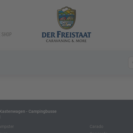
E SHOP
- Kastenwagen - Campingbusse
:
ampster
Carado