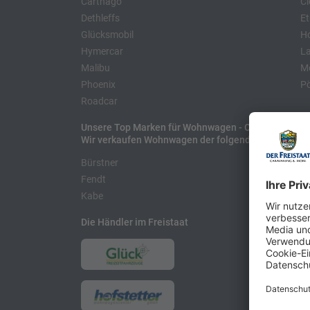
Carthago
Cl
Dethleffs
Et
Glücksmobil
H
Hymercar
La
Malibu
Mo
Phoenix
Pö
Roadcar
Unsere Top Marken für Wohnwagen - Caravans
Wir verkaufen Wohnwagen der folgenden Hersteller
Bürstner
H
Fendt
L
Kabe
Die Händler im Freistaat