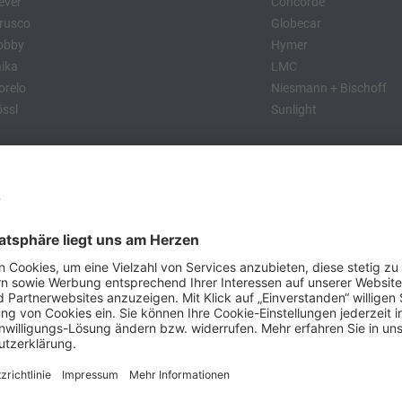
ever
Concorde
rusco
Globecar
obby
Hymer
ika
LMC
relo
Niesmann + Bischoff
ssl
Sunlight
:
obby
Dethleffs
MC
Eriba
Tabbert