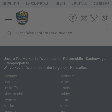
DER FREISTAAT
FAHRZEUGVERKAUF
SERVICE
VERMIETUNG
ONLINE SHOP
Unsere Top Marken für Wohnmobile - Reisemobile - Kastenwagen
- Campingbusse
Wir verkaufen Wohnmobile der folgenden Hersteller:
Bürstner
Campster
Carthago
Clever
Dethleffs
Etrusco
Glücksmobil
Hobby
Hymercar
Laika
Malibu
Morelo