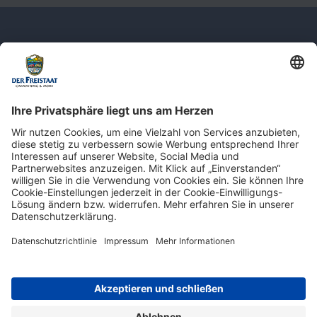
Newsletter: Jetzt auf
shop.derfreistaat.de anmelden und
einen 5€ Gutschein für unseren Online-
Shop erhalten!*
* Der Mindestbestellwert beträgt 30 €. Weitere Infos & Bedingungen finden Sie
hier
.
Impressum
Datenschutz
Barrierefreiheit