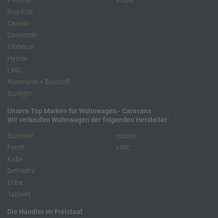
Phoenix
Pössl
Roadcar
Carado
Concorde
Globecar
Hymer
LMC
Niesmann + Bischoff
Sunlight
Unsere Top Marken für Wohnwagen - Caravans
Wir verkaufen Wohnwagen der folgenden Hersteller:
Bürstner
Hobby
Fendt
LMC
Kabe
Dethleffs
Eriba
Tabbert
Die Händler im Freistaat