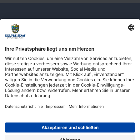
Newsletter: Jetzt auf
shop.derfreistaat.de anmelden und
einen 5€ Gutschein für unseren Online-
Shop erhalten!*
* Der Mindestbestellwert beträgt 30 €. Weitere Infos & Bedingungen finden Sie
hier
.
Impressum
Datenschutz
Barrierefreiheit