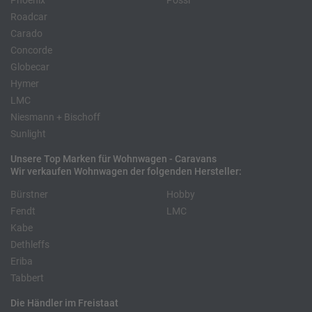
Phoenix
Pössl
Roadcar
Carado
Concorde
Globecar
Hymer
LMC
Niesmann + Bischoff
Sunlight
Unsere Top Marken für Wohnwagen - Caravans
Wir verkaufen Wohnwagen der folgenden Hersteller:
Bürstner
Hobby
Fendt
LMC
Kabe
Dethleffs
Eriba
Tabbert
Die Händler im Freistaat