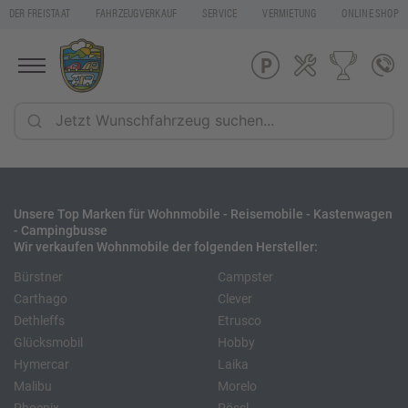
DER FREISTAAT
FAHRZEUGVERKAUF
SERVICE
VERMIETUNG
ONLINE SHOP
Unsere Top Marken für Wohnmobile - Reisemobile - Kastenwagen
- Campingbusse
Wir verkaufen Wohnmobile der folgenden Hersteller:
Bürstner
Campster
Carthago
Clever
Dethleffs
Etrusco
Glücksmobil
Hobby
Hymercar
Laika
Malibu
Morelo