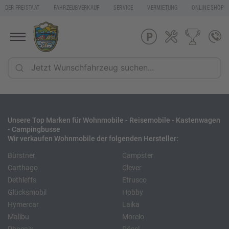
DER FREISTAAT
FAHRZEUGVERKAUF
SERVICE
VERMIETUNG
ONLINE SHOP
Unsere Top Marken für Wohnmobile - Reisemobile - Kastenwagen
- Campingbusse
Wir verkaufen Wohnmobile der folgenden Hersteller:
Bürstner
Campster
Carthago
Clever
Dethleffs
Etrusco
Glücksmobil
Hobby
Hymercar
Laika
Malibu
Morelo