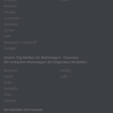
Phoenix
Pössl
Roadcar
Carado
Concorde
Globecar
Hymer
LMC
Niesmann + Bischoff
Sunlight
Unsere Top Marken für Wohnwagen - Caravans
Wir verkaufen Wohnwagen der folgenden Hersteller:
Bürstner
Hobby
Fendt
LMC
Kabe
Dethleffs
Eriba
Tabbert
Die Händler im Freistaat