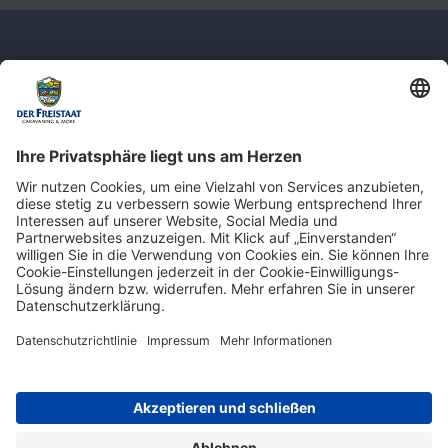
Newsletter: Jetzt auf
shop.derfreistaat.de anmelden und
einen 5€ Gutschein für unseren Online-
Shop erhalten!*
* Der Mindestbestellwert beträgt 30 €. Weitere Infos & Bedingungen finden Sie
hier
.
Impressum
Datenschutz
Barrierefreiheit