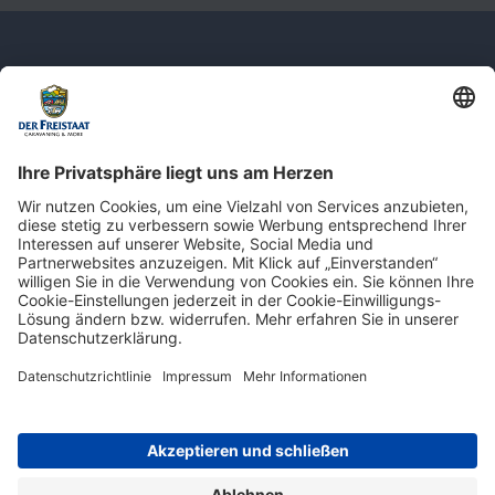
Newsletter: Jetzt auf
shop.derfreistaat.de anmelden und
einen 5€ Gutschein für unseren Online-
Shop erhalten!*
* Der Mindestbestellwert beträgt 30 €. Weitere Infos & Bedingungen finden Sie
hier
.
Impressum
Datenschutz
Barrierefreiheit