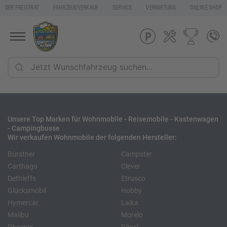
DER FREISTAAT
FAHRZEUGVERKAUF
SERVICE
VERMIETUNG
ONLINE SHOP
Unsere Top Marken für Wohnmobile - Reisemobile - Kastenwagen
- Campingbusse
Wir verkaufen Wohnmobile der folgenden Hersteller:
Bürstner
Campster
Carthago
Clever
Dethleffs
Etrusco
Glücksmobil
Hobby
Hymercar
Laika
Malibu
Morelo