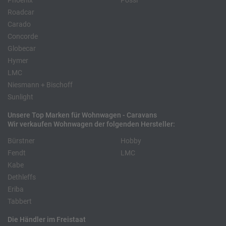
Phoenix
Pössl
Roadcar
Carado
Concorde
Globecar
Hymer
LMC
Niesmann + Bischoff
Sunlight
Unsere Top Marken für Wohnwagen - Caravans
Wir verkaufen Wohnwagen der folgenden Hersteller:
Bürstner
Hobby
Fendt
LMC
Kabe
Dethleffs
Eriba
Tabbert
Die Händler im Freistaat