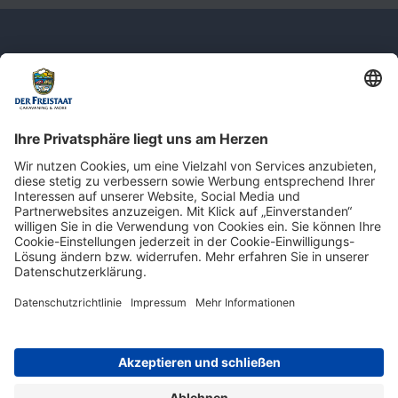
Newsletter: Jetzt auf
shop.derfreistaat.de anmelden und
einen 5€ Gutschein für unseren Online-
Shop erhalten!*
* Der Mindestbestellwert beträgt 30 €. Weitere Infos & Bedingungen finden Sie
hier
.
Impressum
Datenschutz
Barrierefreiheit