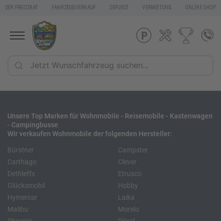
DER FREISTAAT
FAHRZEUGVERKAUF
SERVICE
VERMIETUNG
ONLINE SHOP
Unsere Top Marken für Wohnmobile - Reisemobile - Kastenwagen
- Campingbusse
Wir verkaufen Wohnmobile der folgenden Hersteller:
Bürstner
Campster
Carthago
Clever
Dethleffs
Etrusco
Glücksmobil
Hobby
Hymercar
Laika
Malibu
Morelo