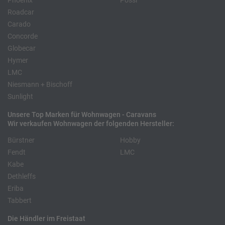
Phoenix
Pössl
Roadcar
Carado
Concorde
Globecar
Hymer
LMC
Niesmann + Bischoff
Sunlight
Unsere Top Marken für Wohnwagen - Caravans
Wir verkaufen Wohnwagen der folgenden Hersteller:
Bürstner
Hobby
Fendt
LMC
Kabe
Dethleffs
Eriba
Tabbert
Die Händler im Freistaat