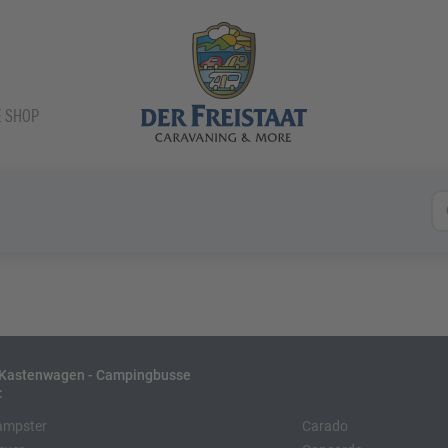
E SHOP
- Kastenwagen - Campingbusse
:
ampster
Carado