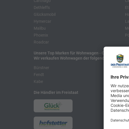
Carthago
Cl
Dethleffs
Et
Glücksmobil
H
Hymercar
La
Malibu
Mo
Phoenix
Pö
Roadcar
Unsere Top Marken für Wohnwagen - Caravans
Wir verkaufen Wohnwagen der folgenden Hersteller
Bürstner
H
Fendt
L
Kabe
Die Händler im Freistaat