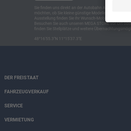
Sie finden uns direkt an der Autobahn A8 zwischen M
möchten, ob Sie kleine günstige Modelle suchen, et
Ausstellung finden Sie Ihr Wunsch-Mobil und alles 
Besuchen Sie auch unseren MEGA STORE vor Ort oder o
finden Sie Stellplätze und weitere Übernachtungsmögl
48°16'55.3"N 11°15'37.3"E
DER FREISTAAT
FAHRZEUGVERKAUF
SERVICE
VERMIETUNG