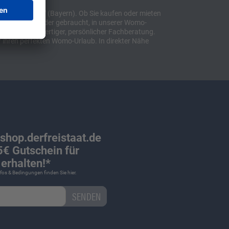
t "Sulzemoos" (Bayern). Ob Sie kaufen oder mieten
bil, ob neu oder gebraucht, in unserer Womo-
lusive hochwertiger, persönlicher Fachberatung.
 ihren perfekten Womo-Urlaub. In direkter Nähe
 shop.derfreistaat.de
€ Gutschein für
erhalten!*
Infos & Bedingungen finden Sie
hier
.