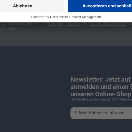
ünchen und Stuttgart, 10 Minuten vor der Stadtgrenze Münchens, Ausfahr
wa kompakte Camper Vans, oder den puren Luxus. Ob Caravan oder Wohnmo
für Camping und Caravaning! Wohnmobilverkauf und Wohnwagenverkauf ink
nline. Sie finden alles an
Camping
Zubehör
und
Wohnmobil Zubehör
für
ichkeiten.
Newsletter: Jetzt auf
anmelden und einen 5
unseren Online-Shop 
* Der Mindestbestellwert beträgt 30 €. Weitere 