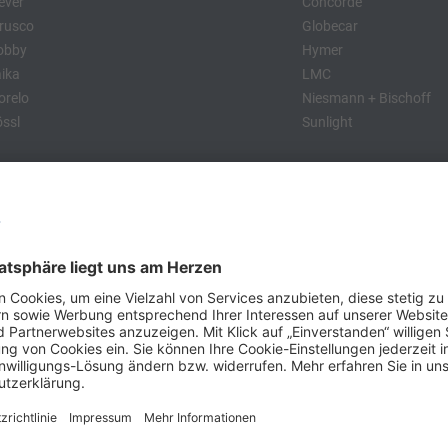
ever
Concorde
rusco
Globecar
obby
Hymer
ika
LMC
relo
Niesmann + Bischoff
ssl
Sunlight
:
obby
Dethleffs
MC
Eriba
Tabbert