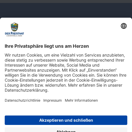
Newsletter: Jetzt auf
shop.derfreistaat.de anmelden und
einen 5€ Gutschein für unseren Online-
Shop erhalten!*
* Der Mindestbestellwert beträgt 30 €. Weitere Infos & Bedingungen finden Sie
hier
.
Impressum
Datenschutz
Barrierefreiheit