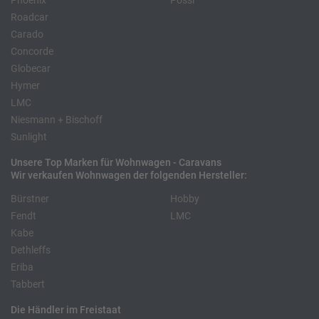
Phoenix
Pössl
Roadcar
Carado
Concorde
Globecar
Hymer
LMC
Niesmann + Bischoff
Sunlight
Unsere Top Marken für Wohnwagen - Caravans
Wir verkaufen Wohnwagen der folgenden Hersteller:
Bürstner
Hobby
Fendt
LMC
Kabe
Dethleffs
Eriba
Tabbert
Die Händler im Freistaat