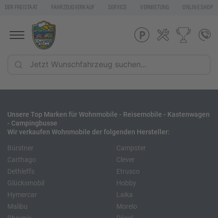
DER FREISTAAT
FAHRZEUGVERKAUF
SERVICE
VERMIETUNG
ONLINE SHOP
Unsere Top Marken für Wohnmobile - Reisemobile - Kastenwagen
- Campingbusse
Wir verkaufen Wohnmobile der folgenden Hersteller:
Bürstner
Campster
Carthago
Clever
Dethleffs
Etrusco
Glücksmobil
Hobby
Hymercar
Laika
Malibu
Morelo