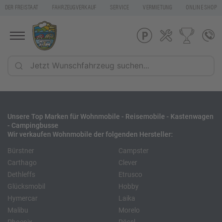
DER FREISTAAT
FAHRZEUGVERKAUF
SERVICE
VERMIETUNG
ONLINE SHOP
Unsere Top Marken für Wohnmobile - Reisemobile - Kastenwagen
- Campingbusse
Wir verkaufen Wohnmobile der folgenden Hersteller:
Bürstner
Campster
Carthago
Clever
Dethleffs
Etrusco
Glücksmobil
Hobby
Hymercar
Laika
Malibu
Morelo