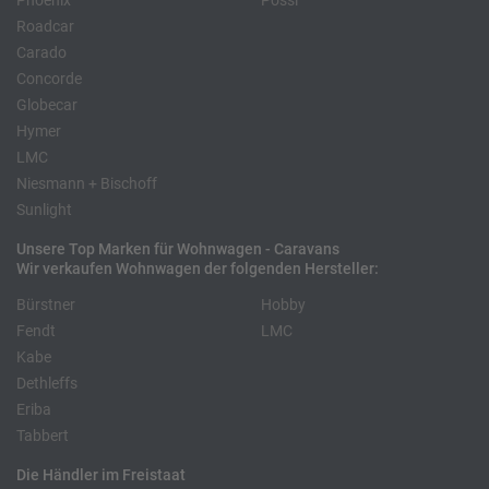
Phoenix
Pössl
Roadcar
Carado
Concorde
Globecar
Hymer
LMC
Niesmann + Bischoff
Sunlight
Unsere Top Marken für Wohnwagen - Caravans
Wir verkaufen Wohnwagen der folgenden Hersteller:
Bürstner
Hobby
Fendt
LMC
Kabe
Dethleffs
Eriba
Tabbert
Die Händler im Freistaat