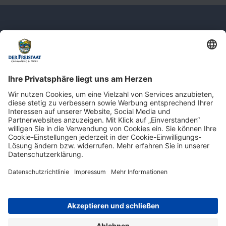
Newsletter: Jetzt auf
shop.derfreistaat.de anmelden und
einen 5€ Gutschein für unseren Online-
Shop erhalten!*
* Der Mindestbestellwert beträgt 30 €. Weitere Infos & Bedingungen finden Sie
hier
.
Impressum
Datenschutz
Barrierefreiheit