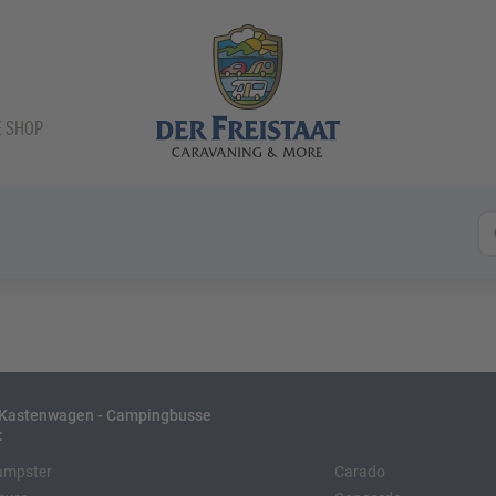
E SHOP
- Kastenwagen - Campingbusse
:
ampster
Carado