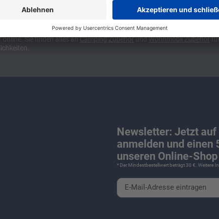
ünchen und Stuttgart, 10 Minuten vor der Stadtgrenze Münchens, Ausfahr
wa kompakte Camper Vans, oder den puren Luxus. Ob Caravan oder Wohnmo
für Camping und Caravaning! Wohnmobilverkauf und Wohnwagenverkauf ink
nline. Sie finden alles an
Camping
Zubehör
und
Wohnmobil Zubehör
für
ichkeiten.
Newsletter: Jetzt auf
anmelden und einen 5
unseren Online-Shop 
* Der Mindestbestellwert beträgt 30 €. Weitere 