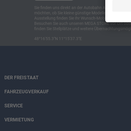
Sie finden uns direkt an der Autobahn A8 zwischen M
möchten, ob Sie kleine günstige Modelle suchen, et
Ausstellung finden Sie Ihr Wunsch-Mobil und alles 
Besuchen Sie auch unseren MEGA STORE vor Ort oder o
finden Sie Stellplätze und weitere Übernachtungsmögl
48°16'55.3"N 11°15'37.3"E
DER FREISTAAT
FAHRZEUGVERKAUF
SERVICE
VERMIETUNG