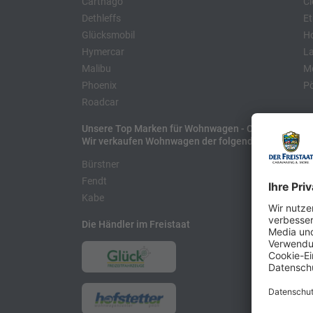
Carthago
Cl
Dethleffs
Et
Glücksmobil
H
Hymercar
La
Malibu
Mo
Phoenix
Pö
Roadcar
Unsere Top Marken für Wohnwagen - Caravans
Wir verkaufen Wohnwagen der folgenden Hersteller
Bürstner
H
Fendt
L
Kabe
Die Händler im Freistaat