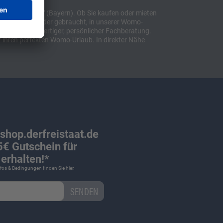
t "Sulzemoos" (Bayern). Ob Sie kaufen oder mieten
bil, ob neu oder gebraucht, in unserer Womo-
lusive hochwertiger, persönlicher Fachberatung.
 ihren perfekten Womo-Urlaub. In direkter Nähe
 shop.derfreistaat.de
€ Gutschein für
erhalten!*
Infos & Bedingungen finden Sie
hier
.