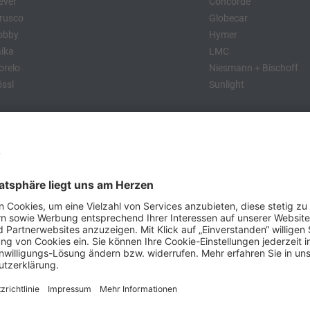
ever
Concorde
rusco
Globecar
obby
Hymer
ika
LMC
relo
Niesmann + Bischoff
ssl
Sunlight
:
obby
Dethleffs
MC
Eriba
Tabbert