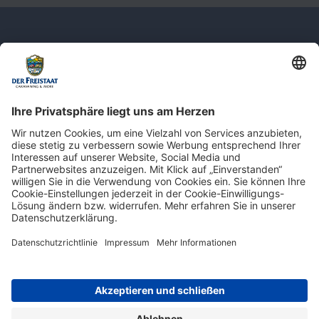
Newsletter: Jetzt auf
shop.derfreistaat.de anmelden und
einen 5€ Gutschein für unseren Online-
Shop erhalten!*
* Der Mindestbestellwert beträgt 30 €. Weitere Infos & Bedingungen finden Sie
hier
.
Impressum
Datenschutz
Barrierefreiheit