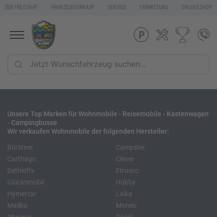
DER FREISTAAT
FAHRZEUGVERKAUF
SERVICE
VERMIETUNG
ONLINE SHOP
Unsere Top Marken für Wohnmobile - Reisemobile - Kastenwagen
- Campingbusse
Wir verkaufen Wohnmobile der folgenden Hersteller:
Bürstner
Campster
Carthago
Clever
Dethleffs
Etrusco
Glücksmobil
Hobby
Hymercar
Laika
Malibu
Morelo