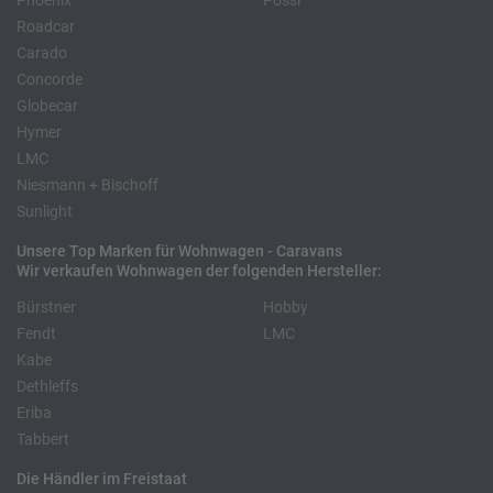
Phoenix
Pössl
Roadcar
Carado
Concorde
Globecar
Hymer
LMC
Niesmann + Bischoff
Sunlight
Unsere Top Marken für Wohnwagen - Caravans
Wir verkaufen Wohnwagen der folgenden Hersteller:
Bürstner
Hobby
Fendt
LMC
Kabe
Dethleffs
Eriba
Tabbert
Die Händler im Freistaat