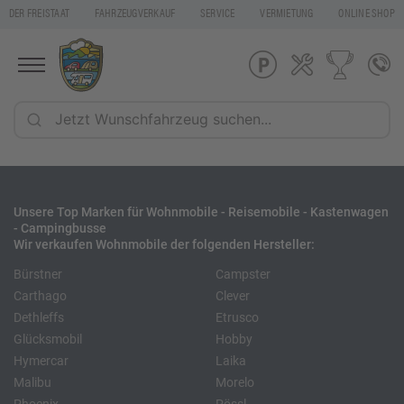
DER FREISTAAT
FAHRZEUGVERKAUF
SERVICE
VERMIETUNG
ONLINE SHOP
Unsere Top Marken für Wohnmobile - Reisemobile - Kastenwagen
- Campingbusse
Wir verkaufen Wohnmobile der folgenden Hersteller:
Bürstner
Campster
Carthago
Clever
Dethleffs
Etrusco
Glücksmobil
Hobby
Hymercar
Laika
Malibu
Morelo