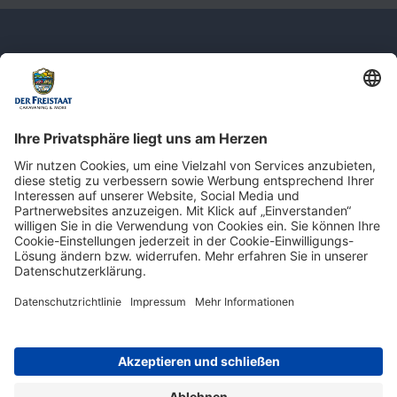
Newsletter: Jetzt auf
shop.derfreistaat.de anmelden und
einen 5€ Gutschein für unseren Online-
Shop erhalten!*
* Der Mindestbestellwert beträgt 30 €. Weitere Infos & Bedingungen finden Sie
hier
.
Impressum
Datenschutz
Barrierefreiheit