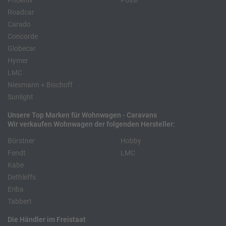
Phoenix
Pössl
Roadcar
Carado
Concorde
Globecar
Hymer
LMC
Niesmann + Bischoff
Sunlight
Unsere Top Marken für Wohnwagen - Caravans
Wir verkaufen Wohnwagen der folgenden Hersteller:
Bürstner
Hobby
Fendt
LMC
Kabe
Dethleffs
Eriba
Tabbert
Die Händler im Freistaat