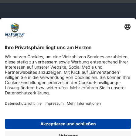
Newsletter: Jetzt auf
shop.derfreistaat.de anmelden und
einen 5€ Gutschein für unseren Online-
Shop erhalten!*
* Der Mindestbestellwert beträgt 30 €. Weitere Infos & Bedingungen finden Sie
hier
.
Impressum
Datenschutz
Barrierefreiheit