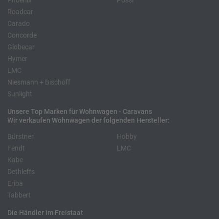
Phoenix
Pössl
Roadcar
Carado
Concorde
Globecar
Hymer
LMC
Niesmann + Bischoff
Sunlight
Unsere Top Marken für Wohnwagen - Caravans
Wir verkaufen Wohnwagen der folgenden Hersteller:
Bürstner
Hobby
Fendt
LMC
Kabe
Dethleffs
Eriba
Tabbert
Die Händler im Freistaat