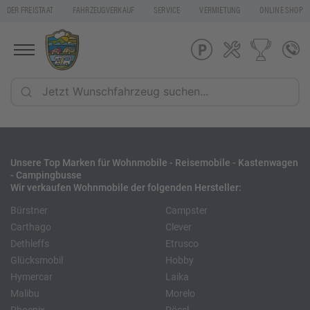
DER FREISTAAT
FAHRZEUGVERKAUF
SERVICE
VERMIETUNG
ONLINE SHOP
Unsere Top Marken für Wohnmobile - Reisemobile - Kastenwagen
- Campingbusse
Wir verkaufen Wohnmobile der folgenden Hersteller:
Bürstner
Campster
Carthago
Clever
Dethleffs
Etrusco
Glücksmobil
Hobby
Hymercar
Laika
Malibu
Morelo