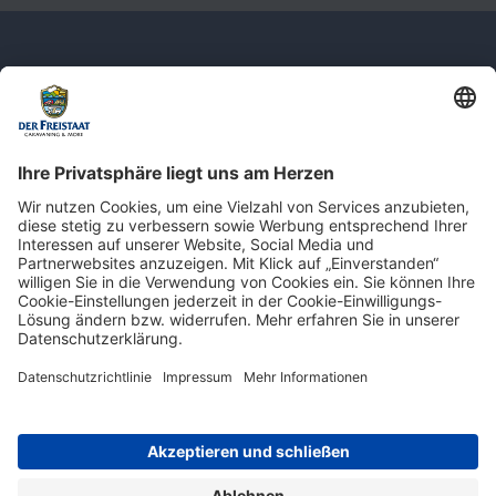
Newsletter: Jetzt auf
shop.derfreistaat.de anmelden und
einen 5€ Gutschein für unseren Online-
Shop erhalten!*
* Der Mindestbestellwert beträgt 30 €. Weitere Infos & Bedingungen finden Sie
hier
.
Impressum
Datenschutz
Barrierefreiheit