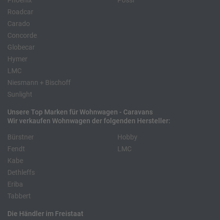
Phoenix
Pössl
Roadcar
Carado
Concorde
Globecar
Hymer
LMC
Niesmann + Bischoff
Sunlight
Unsere Top Marken für Wohnwagen - Caravans
Wir verkaufen Wohnwagen der folgenden Hersteller:
Bürstner
Hobby
Fendt
LMC
Kabe
Dethleffs
Eriba
Tabbert
Die Händler im Freistaat