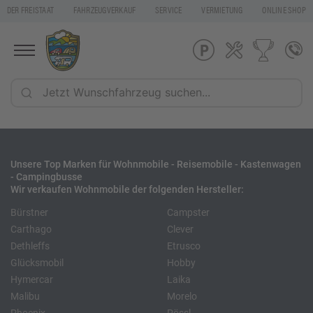
DER FREISTAAT
FAHRZEUGVERKAUF
SERVICE
VERMIETUNG
ONLINE SHOP
Unsere Top Marken für Wohnmobile - Reisemobile - Kastenwagen
- Campingbusse
Wir verkaufen Wohnmobile der folgenden Hersteller:
Bürstner
Campster
Carthago
Clever
Dethleffs
Etrusco
Glücksmobil
Hobby
Hymercar
Laika
Malibu
Morelo