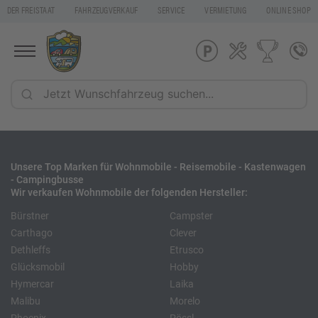
DER FREISTAAT
FAHRZEUGVERKAUF
SERVICE
VERMIETUNG
ONLINE SHOP
Unsere Top Marken für Wohnmobile - Reisemobile - Kastenwagen
- Campingbusse
Wir verkaufen Wohnmobile der folgenden Hersteller:
Bürstner
Campster
Carthago
Clever
Dethleffs
Etrusco
Glücksmobil
Hobby
Hymercar
Laika
Malibu
Morelo