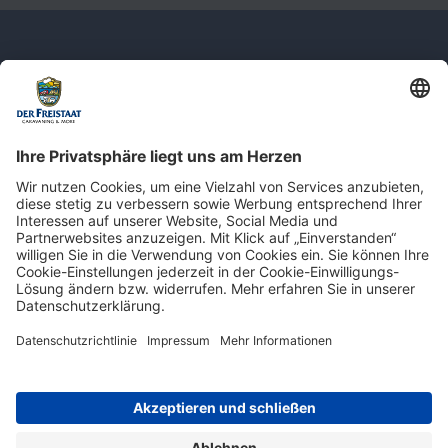
Newsletter: Jetzt auf
shop.derfreistaat.de anmelden und
einen 5€ Gutschein für unseren Online-
Shop erhalten!*
* Der Mindestbestellwert beträgt 30 €. Weitere Infos & Bedingungen finden Sie
hier
.
Impressum
Datenschutz
Barrierefreiheit