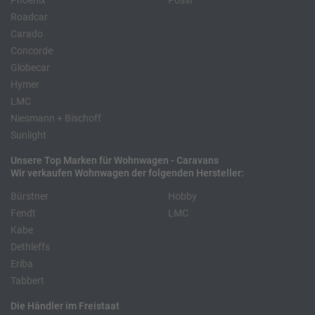
Phoenix
Pössl
Roadcar
Carado
Concorde
Globecar
Hymer
LMC
Niesmann + Bischoff
Sunlight
Unsere Top Marken für Wohnwagen - Caravans
Wir verkaufen Wohnwagen der folgenden Hersteller:
Bürstner
Hobby
Fendt
LMC
Kabe
Dethleffs
Eriba
Tabbert
Die Händler im Freistaat