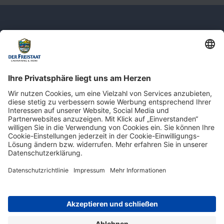
Newsletter: Jetzt auf
shop.derfreistaat.de anmelden und
einen 5€ Gutschein für unseren Online-
Shop erhalten!*
* Der Mindestbestellwert beträgt 30 €. Weitere Infos & Bedingungen finden Sie
hier
.
Impressum
Datenschutz
Barrierefreiheit