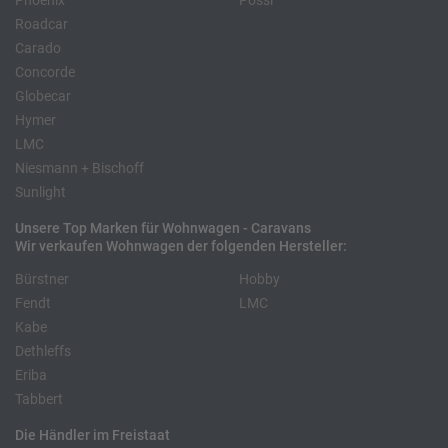
Phoenix
Pössl
Roadcar
Carado
Concorde
Globecar
Hymer
LMC
Niesmann + Bischoff
Sunlight
Unsere Top Marken für Wohnwagen - Caravans
Wir verkaufen Wohnwagen der folgenden Hersteller:
Bürstner
Hobby
Fendt
LMC
Kabe
Dethleffs
Eriba
Tabbert
Die Händler im Freistaat