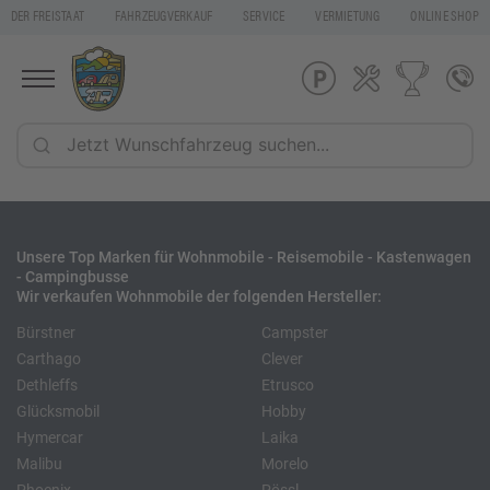
DER FREISTAAT
FAHRZEUGVERKAUF
SERVICE
VERMIETUNG
ONLINE SHOP
Unsere Top Marken für Wohnmobile - Reisemobile - Kastenwagen
- Campingbusse
Wir verkaufen Wohnmobile der folgenden Hersteller:
Bürstner
Campster
Carthago
Clever
Dethleffs
Etrusco
Glücksmobil
Hobby
Hymercar
Laika
Malibu
Morelo